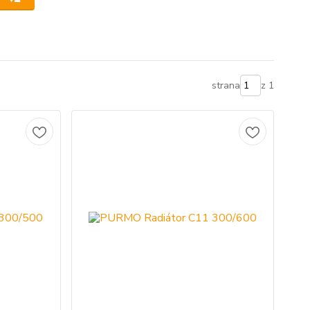
strana
z 1