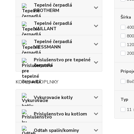
Tepelné čerpadlá
PROTHERM
Šírka
Tepelné čerpadlá
40
VAILLANT
80
Tepelné čerpadlá
12
VIESSMANN
20
Príslušenstvo pre tepelné
čerpadlá
Pripoj
KOTLY A DOPLNKY
Boč
Vykurovacie kotly
Typ
11
Príslušenstvo ku kotlom
Odťah spalín/komíny