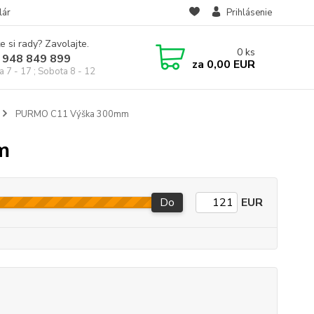
lár
Prihlásenie
e si rady? Zavolajte.
0
ks
 948 849 899
za
0,00 EUR
a 7 - 17 ; Sobota 8 - 12
PURMO C11 Výška 300mm
m
Do
EUR