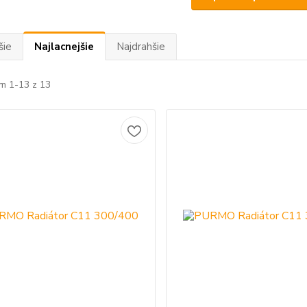
šie
Najlacnejšie
Najdrahšie
m 1-13 z 13