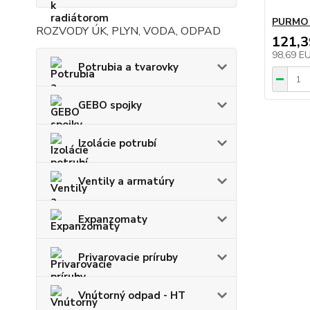
PURMO R
ROZVODY ÚK, PLYN, VODA, ODPAD
121,
98,69 E
Potrubia a tvarovky
GEBO spojky
Izolácie potrubí
Ventily a armatúry
Expanzomaty
Privarovacie príruby
Vnútorný odpad - HT