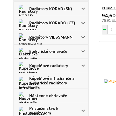
PURMO R
Radiátory KORAD (SK)
94,60
76,91 E
Radiátory KORADO (CZ)
Radiátory VIESSMANN
Elektrické ohrievače
Kúpeľňové radiátory
Kúpeľňové infražiariče a
elektrické radiátory
Nástenné ohrievače
Príslušenstvo k
radiátorom