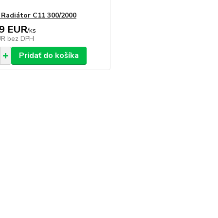
adiátor C11 300/2000
39 EUR
/
ks
UR
bez DPH
Pridať do košíka