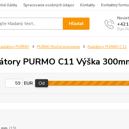
ľné články
Spracovanie osobných údajov
Kontakty
Kontaktný formu
Neviet
Hľadať
+421
Pon-Pi
Radiátory PURMO
PURMO Bočné pripojenie
Radiátory PURMO C11
iátory PURMO C11 Výška 300m
EUR
Od
0 mm
(13)