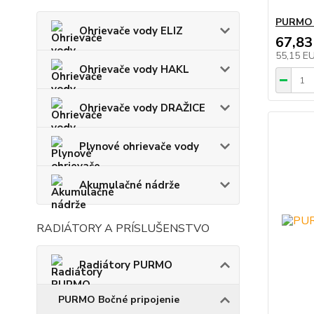
PURMO R
Ohrievače vody ELIZ
67,83
55,15 E
Ohrievače vody HAKL
Ohrievače vody DRAŽICE
Plynové ohrievače vody
Akumulačné nádrže
RADIÁTORY A PRÍSLUŠENSTVO
Radiátory PURMO
PURMO Bočné pripojenie