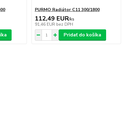
600
PURMO Radiátor C11 300/1800
112,49 EUR
/
ks
91,46 EUR
bez DPH
íka
Pridať do košíka