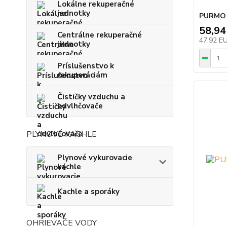
Lokálne rekuperačné
jednotky
PURMO R
58,94
Centrálne rekuperačné
47,92 E
jednotky
Príslušenstvo k
rekuperáciám
Čističky vzduchu a
odvlhčovače
PLYNOVÉ KACHLE
Plynové vykurovacie
kachle
Kachle a sporáky
OHRIEVAČE VODY