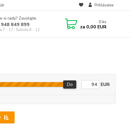
lár
Prihlásenie
e si rady? Zavolajte.
0
ks
 948 849 899
za
0,00 EUR
a 7 - 17 ; Sobota 8 - 12
Do
EUR
e