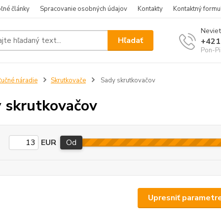
ľné články
Spracovanie osobných údajov
Kontakty
Kontaktný formu
Neviet
Hľadať
+421
Pon-Pi
učné náradie
Skrutkovače
Sady skrutkovačov
 skrutkovačov
EUR
Od
Upresniť parametr