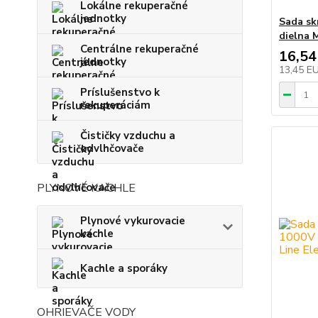
Lokálne rekuperačné
jednotky
Sada sk
dielna M
Centrálne rekuperačné
16,54
jednotky
13,45 E
Príslušenstvo k
rekuperáciám
Čističky vzduchu a
odvlhčovače
PLYNOVÉ KACHLE
Plynové vykurovacie
kachle
Kachle a sporáky
OHRIEVAČE VODY