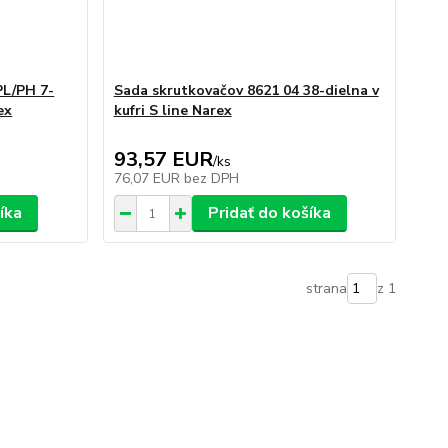
PL/PH 7-
Sada skrutkovačov 8621 04 38-dielna v
ex
kufri S line Narex
93,57 EUR
/
ks
76,07 EUR
bez DPH
íka
Pridať do košíka
strana
z 1