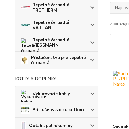
Tepelné čerpadlá
Najnov
PROTHERM
Tepelné čerpadlá
Zobrazuje
VAILLANT
Tepelné čerpadlá
VIESSMANN
Príslušenstvo pre tepelné
čerpadlá
KOTLY A DOPLNKY
Vykurovacie kotly
Príslušenstvo ku kotlom
Odťah spalín/komíny
Sada sk