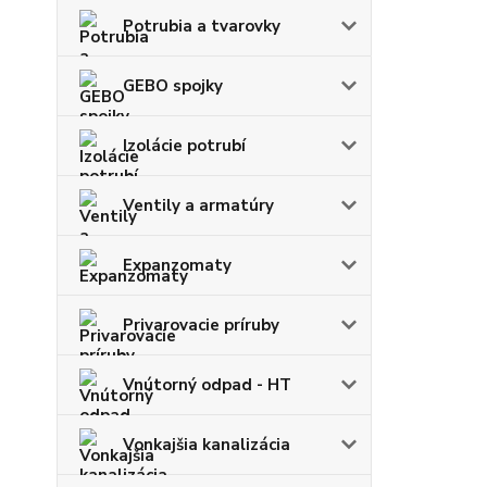
Potrubia a tvarovky
GEBO spojky
Izolácie potrubí
Ventily a armatúry
Expanzomaty
Privarovacie príruby
Vnútorný odpad - HT
Vonkajšia kanalizácia