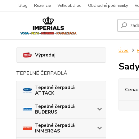
Blog
Rezenzie
Veľkoobchod
Obchodné podmienky
Vo
Úvod
R
Výpredaj
Sady
TEPELNÉ ČERPADLÁ
Tepelné čerpadlá
Cena:
ATTACK
Tepelné čerpadlá
BUDERUS
Tepelné čerpadlá
IMMERGAS