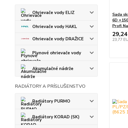
Ohrievače vody ELIZ
Sada sk
6D +150
Profi N
Ohrievače vody HAKL
29,24
Ohrievače vody DRAŽICE
23,77 E
Plynové ohrievače vody
Akumulačné nádrže
RADIÁTORY A PRÍSLUŠENSTVO
Radiátory PURMO
Radiátory KORAD (SK)