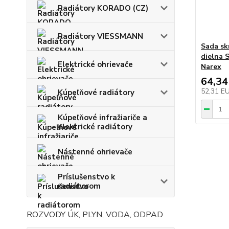
Radiátory KORADO (CZ)
Radiátory VIESSMANN
Sada sk
dielna S
Elektrické ohrievače
Narex
64,34
52,31 E
Kúpeľňové radiátory
Kúpeľňové infražiariče a
elektrické radiátory
Nástenné ohrievače
Príslušenstvo k
radiátorom
ROZVODY ÚK, PLYN, VODA, ODPAD