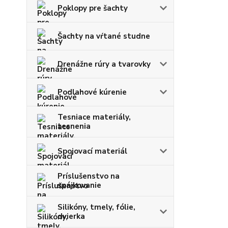
Poklopy pre šachty
Šachty na vŕtané studne
Drenážne rúry a tvarovky
Podlahové kúrenie
Tesniace materiály,
tesnenia
Spojovací materiál
Príslušenstvo na
spájkovanie
Silikóny, tmely, fólie,
dvierka