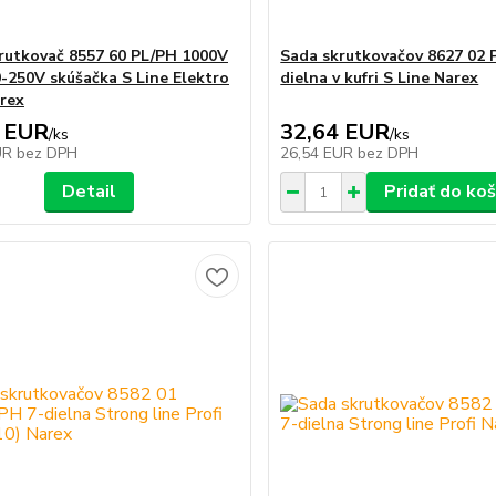
rutkovač 8557 60 PL/PH 1000V
Sada skrutkovačov 8627 02 
-250V skúšačka S Line Elektro
dielna v kufri S Line Narex
arex
 EUR
32,64 EUR
/
ks
/
ks
UR
bez DPH
26,54 EUR
bez DPH
Detail
Pridať do koš