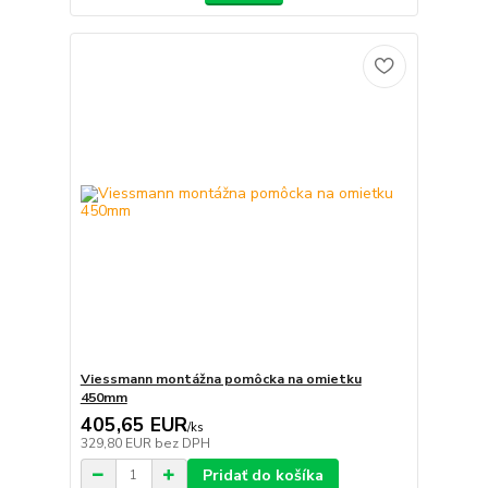
Viessmann montážna pomôcka na omietku
450mm
405,65 EUR
/
ks
329,80 EUR
bez DPH
Pridať do košíka