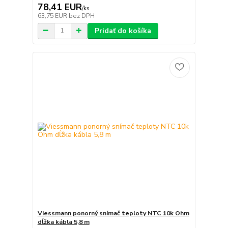
78,41 EUR
/
ks
63,75 EUR
bez DPH
Pridať do košíka
Viessmann ponorný snímač teploty NTC 10k Ohm
dĺžka kábla 5,8 m