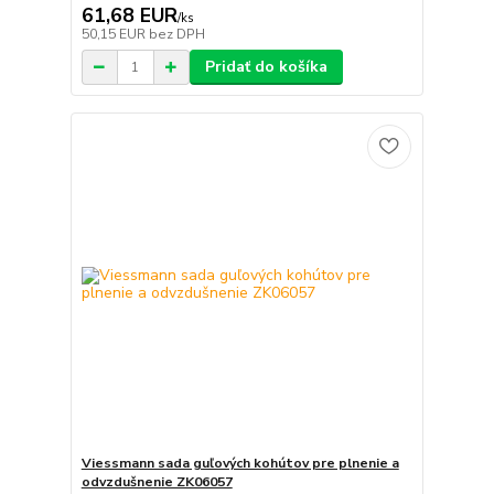
61,68 EUR
/
ks
50,15 EUR
bez DPH
Pridať do košíka
Viessmann sada guľových kohútov pre plnenie a
odvzdušnenie ZK06057