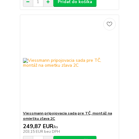
Pridať do košíka
Viessmann pripojovacia sada pre TČ, montáž na
omietku zľava 2C
249,87 EUR
/
ks
203,15 EUR
bez DPH