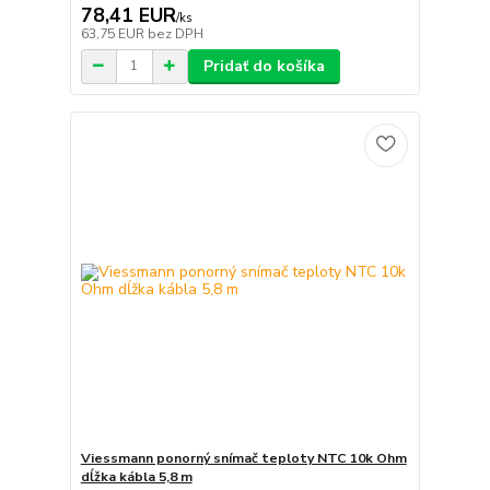
78,41 EUR
/
ks
63,75 EUR
bez DPH
Pridať do košíka
Viessmann ponorný snímač teploty NTC 10k Ohm
dĺžka kábla 5,8 m