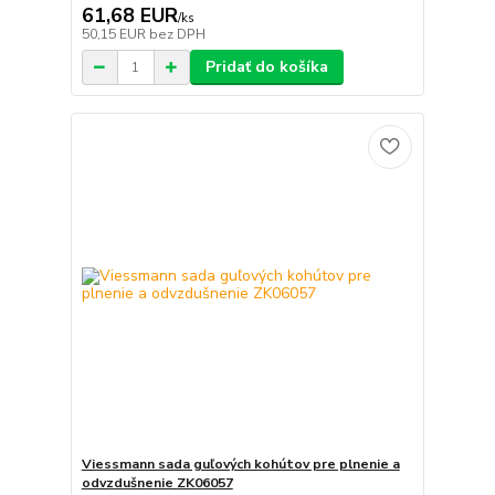
61,68 EUR
/
ks
50,15 EUR
bez DPH
Pridať do košíka
Viessmann sada guľových kohútov pre plnenie a
odvzdušnenie ZK06057