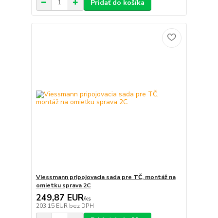
Pridať do košíka
Viessmann pripojovacia sada pre TČ, montáž na
omietku sprava 2C
249,87 EUR
/
ks
203,15 EUR
bez DPH