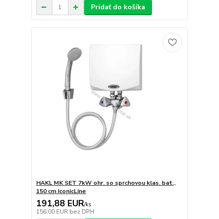
Pridať do košíka
HAKL MK SET 7kW ohr. so sprchovou klas. bat.,
150 cm IconicLine
191,88 EUR
/
ks
156,00 EUR
bez DPH