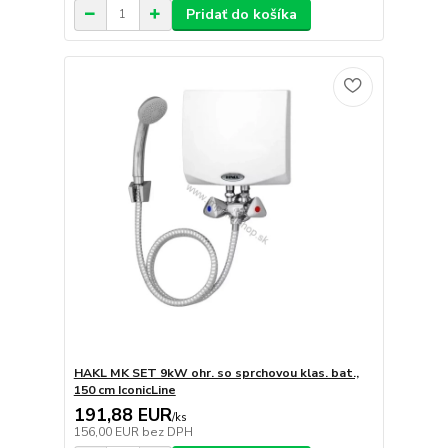
Pridať do košíka
HAKL MK SET 9kW ohr. so sprchovou klas. bat.,
150 cm IconicLine
191,88 EUR
/
ks
156,00 EUR
bez DPH