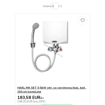
strana
z 1
HAKL MK SET 5,5kW ohr. so sprchovou klas. bat.,
150 cm IconicLine
183,58 EUR
/
ks
149,25 EUR
bez DPH