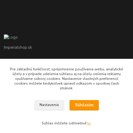
Imperialshop.sk
+421 948 849 899
Pon-Pia 7 - 17 ; Sobota 8 - 12
Pre základnú funkčnosť, spríjemnenie používania webu, analytické
účely a v prípade udelenia súhlasu aj na účely cielenia reklamy
využívame súbory cookies. Nastavenie vlastných preferencií
obchod@imperialshop.sk
cookies môžete kedykoľvek upraviť odkazom v spodnej časti
stránok.
Súhlasím
Nastavenia
imperialshop.sk
Súhlas môžete odmietnuť
tu
.
Vytvorené na
Eshop-rychlo.sk