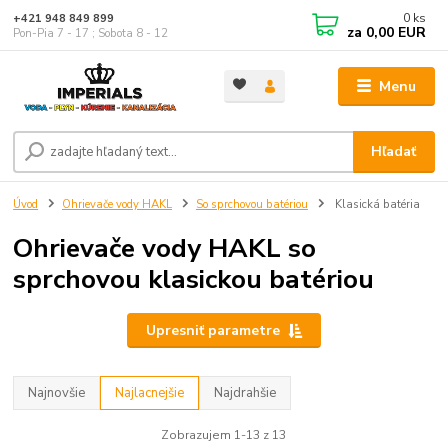
0
ks
+421 948 849 899
za
0,00 EUR
Pon-Pia 7 - 17 ; Sobota 8 - 12
Menu
Hľadať
Úvod
Ohrievače vody HAKL
So sprchovou batériou
Klasická batéria
Ohrievače vody HAKL so
sprchovou klasickou batériou
Upresniť parametre
Najnovšie
Najlacnejšie
Najdrahšie
Zobrazujem 1-13 z 13