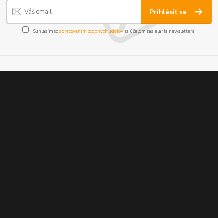
Prihlásiť sa
Súhlasím so
spracovaním osobných údajov
za účelom zasielania newslettera.