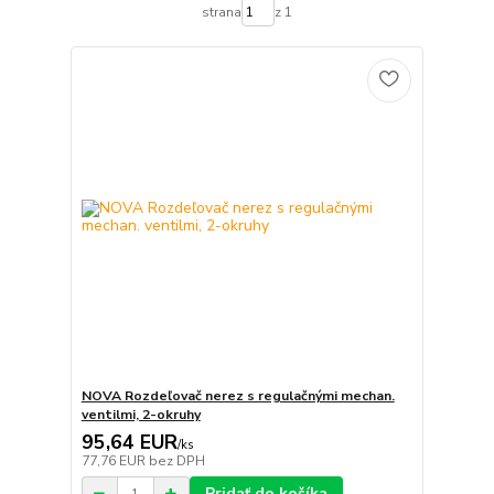
strana
z 1
NOVA Rozdeľovač nerez s regulačnými mechan.
ventilmi, 2-okruhy
95,64 EUR
/
ks
77,76 EUR
bez DPH
Pridať do košíka