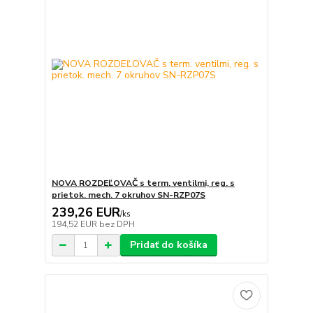
NOVA ROZDEĽOVAČ s term. ventilmi, reg. s
prietok. mech. 7 okruhov SN-RZP07S
239,26 EUR
/
ks
194,52 EUR
bez DPH
Pridať do košíka