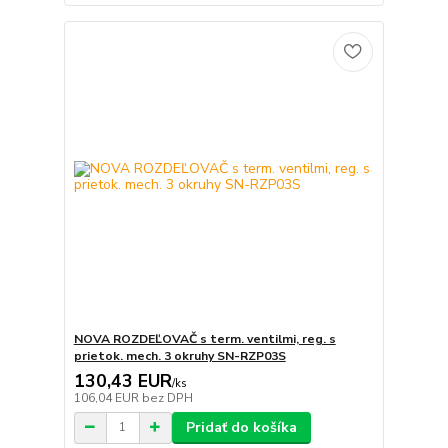
NOVA ROZDEĽOVAČ s term. ventilmi, reg. s
prietok. mech. 3 okruhy SN-RZP03S
130,43 EUR
/
ks
106,04 EUR
bez DPH
Pridať do košíka