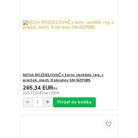
NOVA ROZDEĽOVAČ s term. ventilmi, reg. s
prietok. mech. 8 okruhov SN-RZP08S
265,34 EUR
/
ks
215,72 EUR
bez DPH
Pridať do košíka