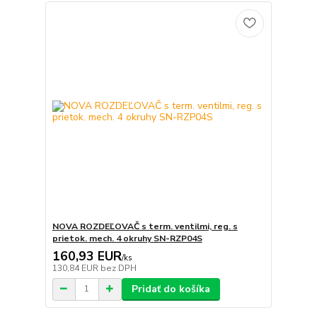
NOVA ROZDEĽOVAČ s term. ventilmi, reg. s
prietok. mech. 4 okruhy SN-RZP04S
160,93 EUR
/
ks
130,84 EUR
bez DPH
Pridať do košíka