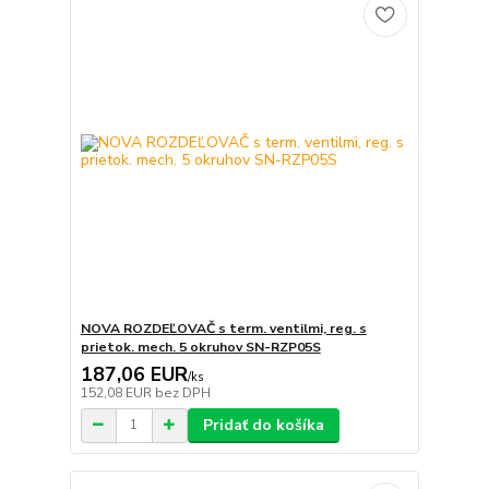
NOVA ROZDEĽOVAČ s term. ventilmi, reg. s
prietok. mech. 5 okruhov SN-RZP05S
187,06 EUR
/
ks
152,08 EUR
bez DPH
Pridať do košíka