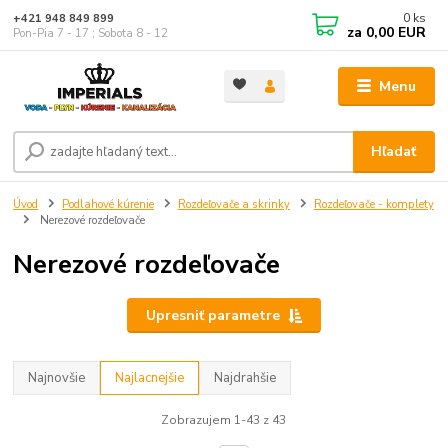
0
ks
+421 948 849 899
za
0,00 EUR
Pon-Pia 7 - 17 ; Sobota 8 - 12
Menu
Hľadať
Úvod
Podlahové kúrenie
Rozdeľovače a skrinky
Rozdeľovače - komplety
Nerezové rozdeľovače
Nerezové rozdeľovače
Upresniť parametre
Najnovšie
Najlacnejšie
Najdrahšie
Zobrazujem 1-43 z 43