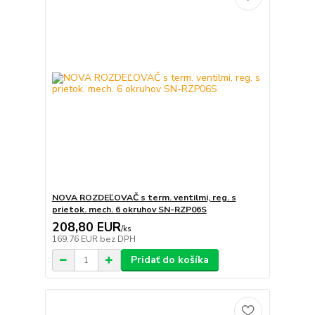
NOVA ROZDEĽOVAČ s term. ventilmi, reg. s
prietok. mech. 6 okruhov SN-RZP06S
208,80 EUR
/
ks
169,76 EUR
bez DPH
Pridať do košíka