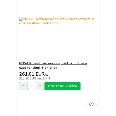
NOVA Rozdeľovač nerez s prietokomermi a
uzat.ventilmi, 8-okruhov
261,01 EUR
/
ks
212,20 EUR
bez DPH
Pridať do košíka