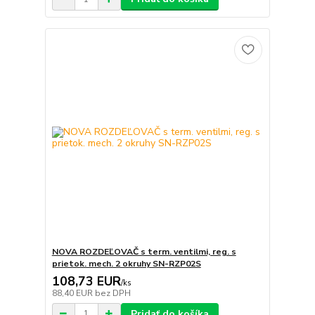
NOVA ROZDEĽOVAČ s term. ventilmi, reg. s
prietok. mech. 2 okruhy SN-RZP02S
108,73 EUR
/
ks
88,40 EUR
bez DPH
Pridať do košíka