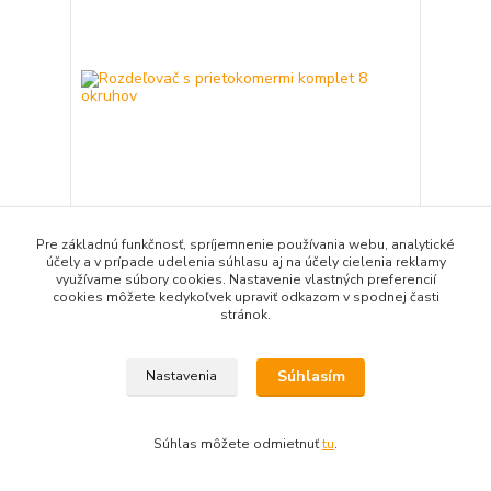
Pre základnú funkčnosť, spríjemnenie používania webu, analytické
účely a v prípade udelenia súhlasu aj na účely cielenia reklamy
Rozdeľovač s prietokomermi komplet 8 okruhov
využívame súbory cookies. Nastavenie vlastných preferencií
272,69 EUR
/
ks
cookies môžete kedykoľvek upraviť odkazom v spodnej časti
221,70 EUR
bez DPH
stránok.
Pridať do košíka
Súhlasím
Nastavenia
Súhlas môžete odmietnuť
tu
.