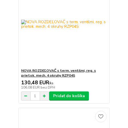
NOVA ROZDEĽOVAČ s term. ventilmi, reg. s
prietok. mech. 4 okruhy RZP04S
130,48 EUR
/
ks
106,08 EUR
bez DPH
Pridať do košíka