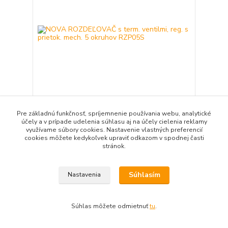
Pre základnú funkčnosť, spríjemnenie používania webu, analytické
NOVA ROZDEĽOVAČ s term. ventilmi, reg. s
účely a v prípade udelenia súhlasu aj na účely cielenia reklamy
prietok. mech. 5 okruhov RZP05S
využívame súbory cookies. Nastavenie vlastných preferencií
156,62 EUR
cookies môžete kedykoľvek upraviť odkazom v spodnej časti
/
ks
127,33 EUR
bez DPH
stránok.
Pridať do košíka
Súhlasím
Nastavenia
Súhlas môžete odmietnuť
tu
.