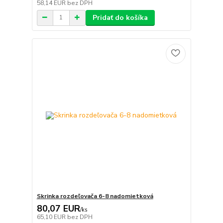
58,14 EUR
bez DPH
Pridať do košíka
Skrinka rozdeľovača 6-8 nadomietková
80,07 EUR
/
ks
65,10 EUR
bez DPH