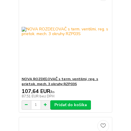
NOVA ROZDEĽOVAČ s term. ventilmi, reg. s
prietok. mech. 3 okruhy RZP03S
107,64 EUR
/
ks
87,51 EUR
bez DPH
Pridať do košíka