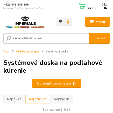
0
ks
+421 948 849 899
za
0,00 EUR
Pon-Pia 7 - 17 ; Sobota 8 - 12
Menu
Hľadať
Úvod
Podlahové kúrenie
Systémová doska
Systémová doska na podlahové
kúrenie
Upresniť parametre
Najnovšie
Najlacnejšie
Najdrahšie
Zobrazujem 1-6 z 6