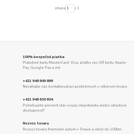
strana
z 1
100% bezpečná platba
Platobné karty MasterCard, Visa, platby cez QR kódy, Apple
Pay, Google Pay a iné
+421 948 849 899
Neváhajte nás kontaktovať pri problémoch s výberom tovaru
+421 948 630 604
Potrebujete preveriť stav svojej objednávky alebo skladovú
dostupnosť?
Rozvoz tovaru
Rozvoz tovaru firemným autom v Trnave a okolí do 100km.