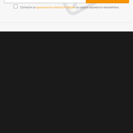
Súhlasím so
spracovaním osobných údajov
za účelom zasielania newslettera.