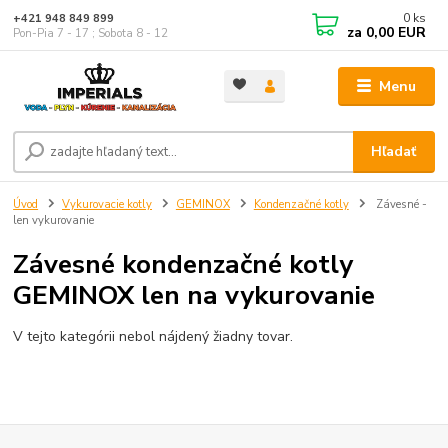
0
ks
+421 948 849 899
za
0,00 EUR
Pon-Pia 7 - 17 ; Sobota 8 - 12
Menu
Hľadať
Úvod
Vykurovacie kotly
GEMINOX
Kondenzačné kotly
Závesné -
len vykurovanie
Závesné kondenzačné kotly
GEMINOX len na vykurovanie
V tejto kategórii nebol nájdený žiadny tovar.