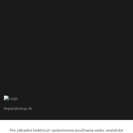
Imperialshop.sk
+421 948 849 899
Pon-Pia 7 - 17 ; Sobota 8 - 12
Pre základnú funkčnosť, spríjemnenie používania webu, analytické