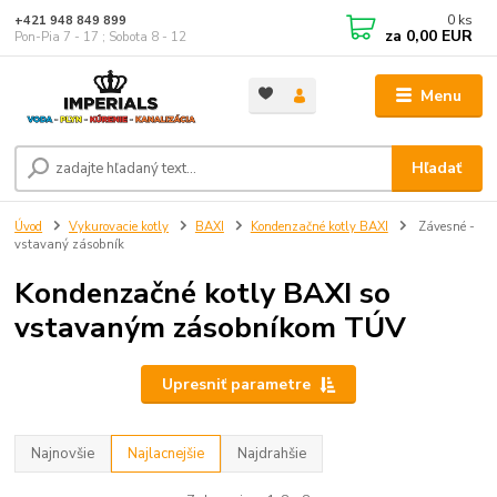
0
ks
+421 948 849 899
za
0,00 EUR
Pon-Pia 7 - 17 ; Sobota 8 - 12
Menu
Hľadať
Úvod
Vykurovacie kotly
BAXI
Kondenzačné kotly BAXI
Závesné -
vstavaný zásobník
Kondenzačné kotly BAXI so
vstavaným zásobníkom TÚV
Upresniť parametre
Najnovšie
Najlacnejšie
Najdrahšie