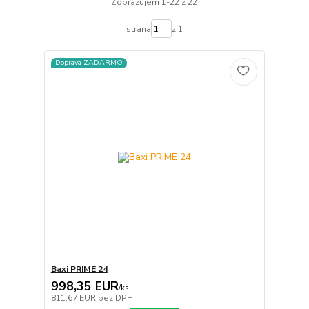
Zobrazujem 1-22 z 22
strana
z 1
Doprava ZADARMO
Baxi PRIME 24
998,35 EUR
/
ks
811,67 EUR
bez DPH