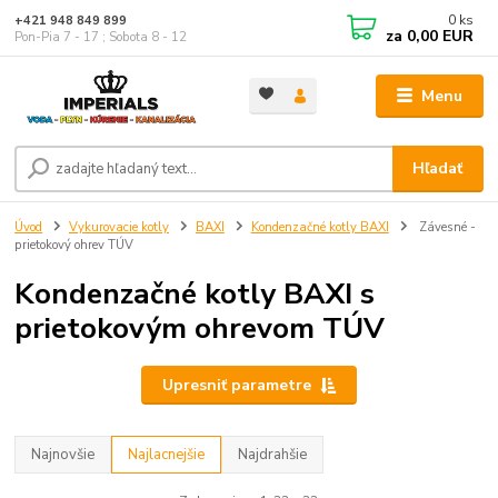
0
ks
+421 948 849 899
za
0,00 EUR
Pon-Pia 7 - 17 ; Sobota 8 - 12
Menu
Hľadať
Úvod
Vykurovacie kotly
BAXI
Kondenzačné kotly BAXI
Závesné -
prietokový ohrev TÚV
Kondenzačné kotly BAXI s
prietokovým ohrevom TÚV
Upresniť parametre
Najnovšie
Najlacnejšie
Najdrahšie