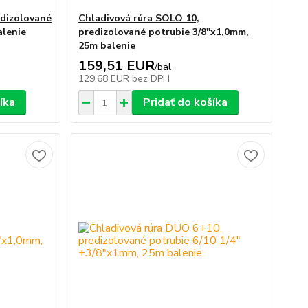
edizolované
Chladivová rúra SOLO 10,
alenie
predizolované potrubie 3/8"x1,0mm,
25m balenie
159,51 EUR
/
bal
129,68 EUR
bez DPH
íka
Pridať do košíka