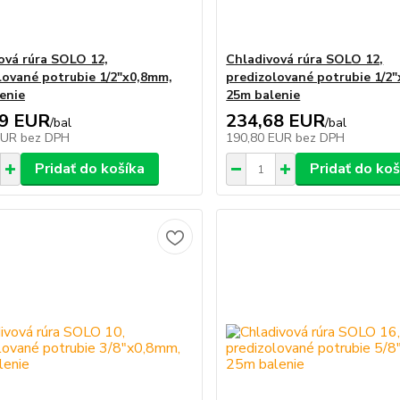
ová rúra SOLO 12,
Chladivová rúra SOLO 12,
lované potrubie 1/2"x0,8mm,
predizolované potrubie 1/2
enie
25m balenie
29 EUR
234,68 EUR
/
bal
/
bal
EUR
bez DPH
190,80 EUR
bez DPH
Pridať do košíka
Pridať do koš