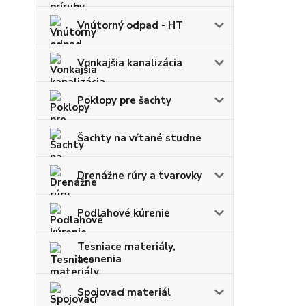
Vnútorný odpad - HT
Vonkajšia kanalizácia
Poklopy pre šachty
Šachty na vŕtané studne
Drenážne rúry a tvarovky
Podlahové kúrenie
Tesniace materiály,
tesnenia
Spojovací materiál