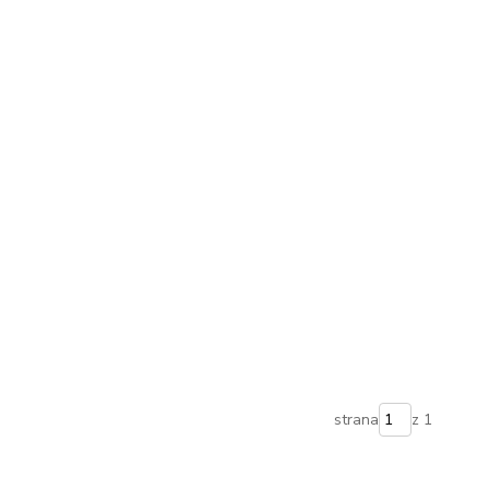
strana
z 1