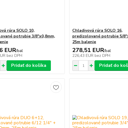
ová rúra SOLO 10,
Chladivová rúra SOLO 16,
lované potrubie 3/8"x0,8mm,
predizolované potrubie 5/8
enie
25m balenie
06 EUR
278,51 EUR
/
bal
/
bal
EUR
bez DPH
226,43 EUR
bez DPH
Pridať do košíka
Pridať do koš