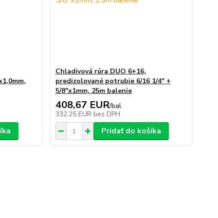
Chladivová rúra DUO 6+16,
"x1,0mm,
predizolované potrubie 6/16 1/4" +
5/8"x1mm, 25m balenie
408,67 EUR
/
bal
332,25 EUR
bez DPH
íka
Pridať do košíka