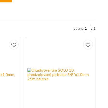
strana
z 1