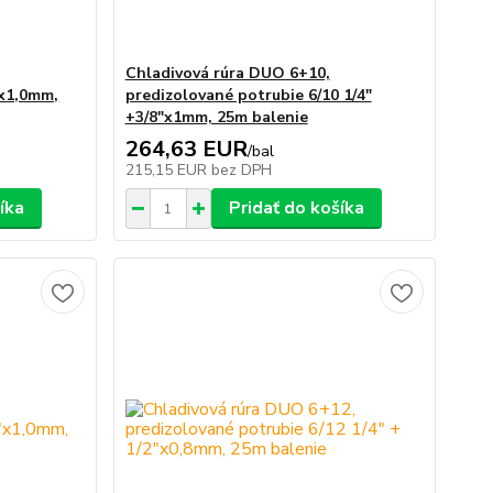
Chladivová rúra DUO 6+10,
"x1,0mm,
predizolované potrubie 6/10 1/4"
+3/8"x1mm, 25m balenie
264,63 EUR
/
bal
215,15 EUR
bez DPH
íka
Pridať do košíka