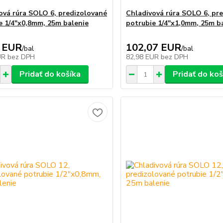
ová rúra SOLO 6, predizolované
Chladivová rúra SOLO 6, pr
e 1/4"x0,8mm, 25m balenie
potrubie 1/4"x1,0mm, 25m b
 EUR
102,07 EUR
/
bal
/
bal
UR
bez DPH
82,98 EUR
bez DPH
Pridať do košíka
Pridať do koš