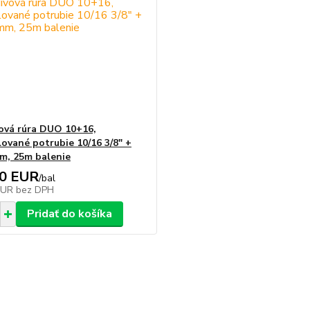
ová rúra DUO 10+16,
lované potrubie 10/16 3/8" +
m, 25m balenie
00 EUR
/
bal
EUR
bez DPH
Pridať do košíka