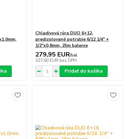
Chladivová rúra DUO 6+12,
"x1,0mm,
predizolované potrubie 6/12 1/4" +
1/2"x0,8mm, 25m balenie
279,95 EUR
/
bal
227,60 EUR
bez DPH
íka
Pridať do košíka