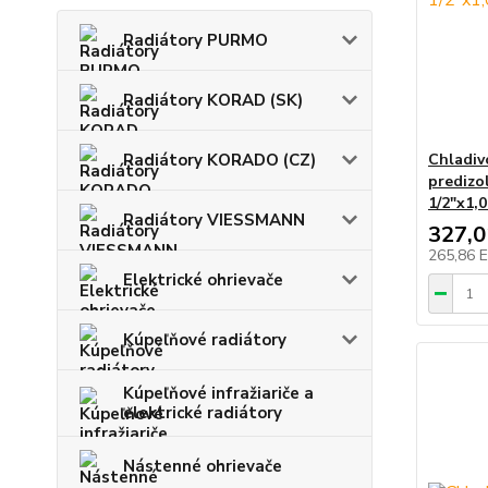
Radiátory PURMO
Radiátory KORAD (SK)
Radiátory KORADO (CZ)
Chladiv
predizo
1/2"x1,
Radiátory VIESSMANN
327,
265,86 
Elektrické ohrievače
Kúpeľňové radiátory
Kúpeľňové infražiariče a
elektrické radiátory
Nástenné ohrievače