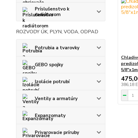
Príslušenstvo k
radiátorom
ROZVODY ÚK, PLYN, VODA, ODPAD
Potrubia a tvarovky
Chladiv
predizo
GEBO spojky
5/8"x1m
475,
Izolácie potrubí
386,18 
Ventily a armatúry
Expanzomaty
Privarovacie príruby