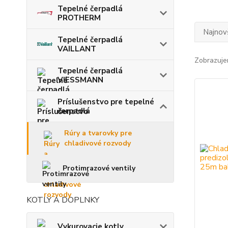
Tepelné čerpadlá
PROTHERM
Najnov
Tepelné čerpadlá
VAILLANT
Zobrazuje
Tepelné čerpadlá
VIESSMANN
Príslušenstvo pre tepelné
čerpadlá
Rúry a tvarovky pre
chladivové rozvody
Protimrazové ventily
KOTLY A DOPLNKY
Vykurovacie kotly