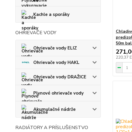
Kachle a sporáky
Chladiv
OHRIEVAČE VODY
predizo
50m bal
Ohrievače vody ELIZ
271,
220,37 
Ohrievače vody HAKL
Ohrievače vody DRAŽICE
Plynové ohrievače vody
Akumulačné nádrže
RADIÁTORY A PRÍSLUŠENSTVO