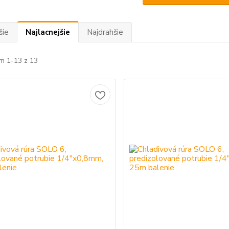
šie
Najlacnejšie
Najdrahšie
m 1-13 z 13