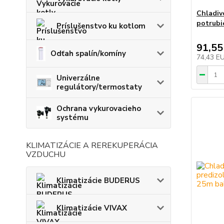
Chladiv
potrubi
Príslušenstvo ku kotlom
91,55
Odťah spalín/komíny
74,43 E
Univerzálne
regulátory/termostaty
Ochrana vykurovacieho
systému
KLIMATIZÁCIE A REREKUPERÁCIA
VZDUCHU
Klimatizácie BUDERUS
Klimatizácie VIVAX