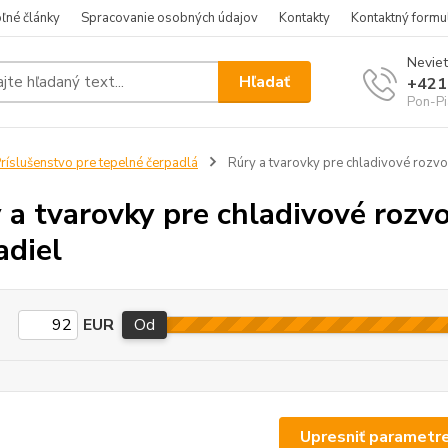
ľné články
Spracovanie osobných údajov
Kontakty
Kontaktný formu
Neviet
Hľadať
+421
Pon-Pi
ríslušenstvo pre tepelné čerpadlá
Rúry a tvarovky pre chladivové rozv
 a tvarovky pre chladivové rozvo
adiel
EUR
Od
Upresniť parametr