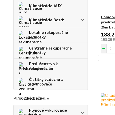
Klimatizácie AUX
Chladiv
Klimatizácie Bosch
predizo
25m bal
Lokálne rekuperačné
188,
jednotky
153,08 
Centrálne rekuperačné
jednotky
Príslušenstvo k
rekuperáciám
Čističky vzduchu a
odvlhčovače
PLYNOVÉ KACHLE
Plynové vykurovacie
kachle