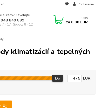
lár
Prihlásenie
e si rady? Zavolajte.
0
ks
 948 849 899
za
0,00 EUR
a 7 - 17 ; Sobota 8 - 12
ody
dy klimatizácií a tepelných
Do
EUR
e