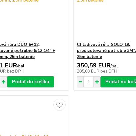
ová rúra DUO 6+12,
Chladivová rúra SOLO 19,
lované potrubie 6/12 1/4" +
predizolované potrubie 3/4
0mm, 25m balenie
25m balenie
01 EUR
350,59 EUR
/
bal
/
bal
EUR
bez DPH
285,03 EUR
bez DPH
Pridať do košíka
Pridať do koš