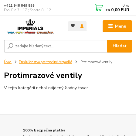
0
ks
+421 948 849 899
za
0,00 EUR
Pon-Pia 7 - 17 ; Sobota 8 - 12
Menu
Hľadať
Úvod
Príslušenstvo pre tepelné čerpadlá
Protimrazové ventily
Protimrazové ventily
V tejto kategórii nebol nájdený žiadny tovar.
100% bezpečná platba