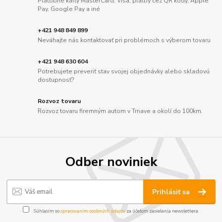
Platobné karty MasterCard, Visa, platby cez QR kódy, Apple
Pay, Google Pay a iné
+421 948 849 899
Neváhajte nás kontaktovať pri problémoch s výberom tovaru
+421 948 630 604
Potrebujete preveriť stav svojej objednávky alebo skladovú
dostupnosť?
Rozvoz tovaru
Rozvoz tovaru firemným autom v Trnave a okolí do 100km.
Odber noviniek
Prihlásiť sa
Súhlasím so
spracovaním osobných údajov
za účelom zasielania newslettera.