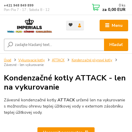
0
ks
+421 948 849 899
za
0,00 EUR
Pon-Pia 7 - 17 ; Sobota 8 - 12
Menu
Hľadať
Úvod
Vykurovacie kotly
ATTACK
Kondenzačné plynové kotly
Závesné - len vykurovanie
Kondenzačné kotly ATTACK - len
na vykurovanie
Závesné kondenzačné kotly
ATTACK
určené len na vykurovanie
s možnosťou ohrevu teplej úžitkovej vody v externom zásobníku
teplej úžitkovej vody.