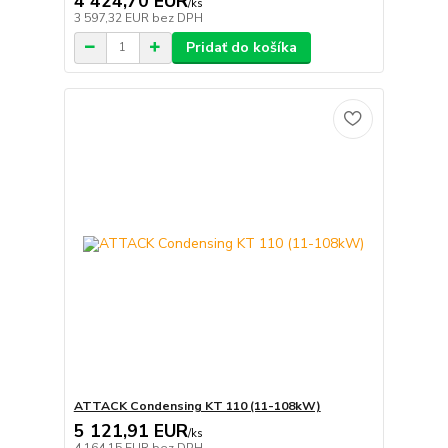
4 424,70 EUR
/
ks
3 597,32 EUR
bez DPH
Pridať do košíka
ATTACK Condensing KT 110 (11-108kW)
5 121,91 EUR
/
ks