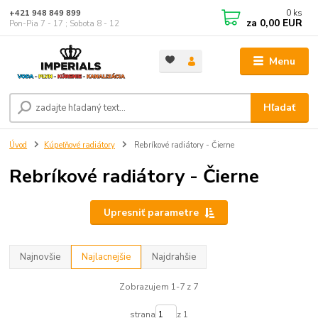
0
ks
+421 948 849 899
za
0,00 EUR
Pon-Pia 7 - 17 ; Sobota 8 - 12
Menu
Hľadať
Úvod
Kúpeľňové radiátory
Rebríkové radiátory - Čierne
Rebríkové radiátory - Čierne
Upresniť parametre
Najnovšie
Najlacnejšie
Najdrahšie
Zobrazujem 1-7 z 7
strana
z 1