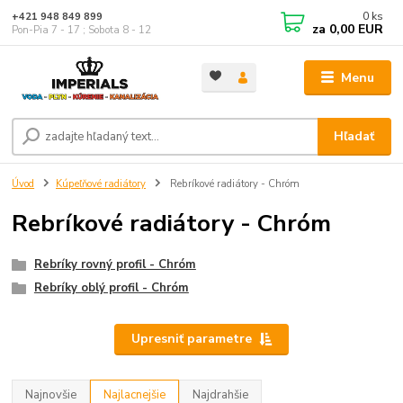
0
ks
+421 948 849 899
za
0,00 EUR
Pon-Pia 7 - 17 ; Sobota 8 - 12
Menu
Hľadať
Úvod
Kúpeľňové radiátory
Rebríkové radiátory - Chróm
Rebríkové radiátory - Chróm
Rebríky rovný profil - Chróm
Rebríky oblý profil - Chróm
Upresniť parametre
Najnovšie
Najlacnejšie
Najdrahšie