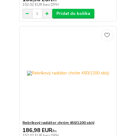
/
ks
152,02 EUR
bez DPH
Pridať do košíka
Rebríkový radiátor chróm 450/1200 oblý
186,98 EUR
/
ks
152,02 EUR
bez DPH