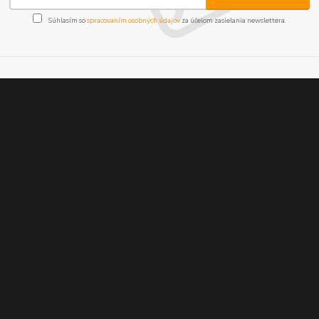
Súhlasím so
spracovaním osobných údajov
za účelom zasielania newslettera.