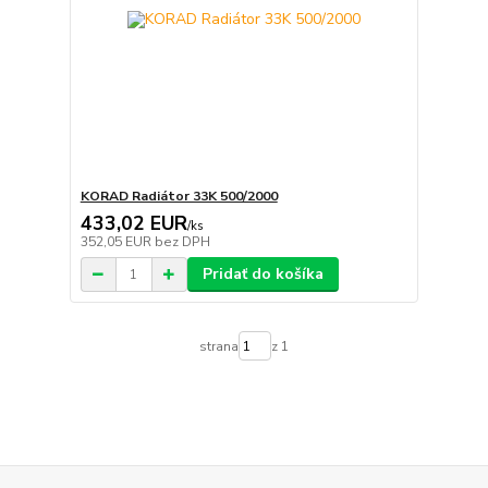
KORAD Radiátor 33K 500/2000
433,02 EUR
/
ks
352,05 EUR
bez DPH
Pridať do košíka
strana
z 1