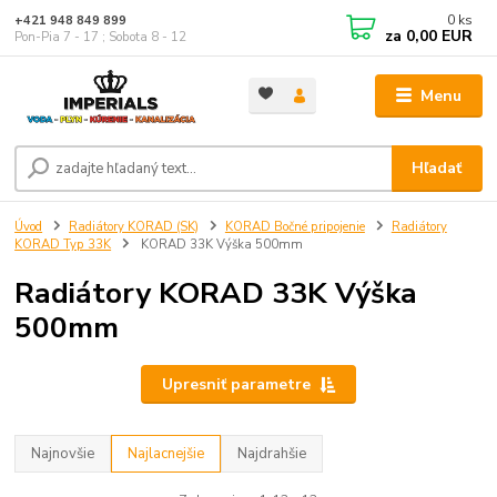
0
ks
+421 948 849 899
za
0,00 EUR
Pon-Pia 7 - 17 ; Sobota 8 - 12
Menu
Hľadať
Úvod
Radiátory KORAD (SK)
KORAD Bočné pripojenie
Radiátory
KORAD Typ 33K
KORAD 33K Výška 500mm
Radiátory KORAD 33K Výška
500mm
Upresniť parametre
Najnovšie
Najlacnejšie
Najdrahšie