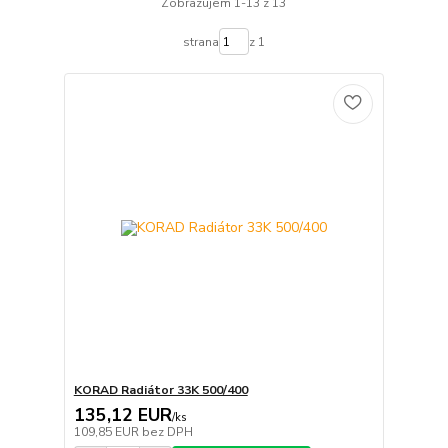
Zobrazujem 1-13 z 13
strana
z 1
KORAD Radiátor 33K 500/400
135,12 EUR
/
ks
109,85 EUR
bez DPH