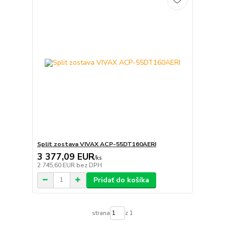
Split zostava VIVAX ACP-55DT160AERI
3 377,09 EUR
/
ks
2 745,60 EUR
bez DPH
Pridať do košíka
strana
z 1