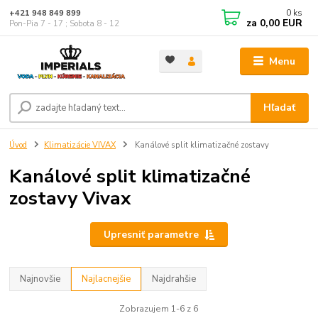
0
ks
+421 948 849 899
za
0,00 EUR
Pon-Pia 7 - 17 ; Sobota 8 - 12
Menu
Hľadať
Úvod
Klimatizácie VIVAX
Kanálové split klimatizačné zostavy
Kanálové split klimatizačné
zostavy Vivax
Upresniť parametre
Najnovšie
Najlacnejšie
Najdrahšie
Zobrazujem 1-6 z 6