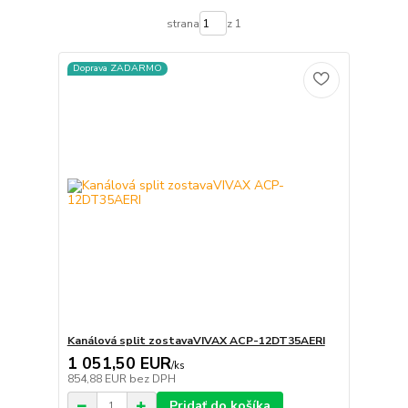
strana
z 1
Doprava ZADARMO
Kanálová split zostavaVIVAX ACP-12DT35AERI
1 051,50 EUR
/
ks
854,88 EUR
bez DPH
Pridať do košíka