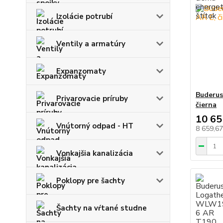
Izolácie potrubí
Ventily a armatúry
Expanzomaty
Buderu
Privarovacie príruby
čierna
10 65
Vnútorný odpad - HT
8 659,6
Vonkajšia kanalizácia
Poklopy pre šachty
Šachty na vŕtané studne