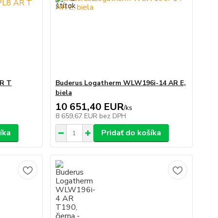
R T
Buderus Logatherm WLW196i-14 AR E,
biela
10 651,40 EUR
/
ks
8 659,67 EUR
bez DPH
íka
Pridať do košíka