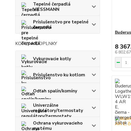
Tepelné čerpadlá
VIESSMANN
Príslušenstvo pre tepelné
čerpadlá
Buderu
KOTLY A DOPLNKY
8 367
6 802,6
Vykurovacie kotly
Príslušenstvo ku kotlom
Odťah spalín/komíny
Univerzálne
regulátory/termostaty
Ochrana vykurovacieho
systému