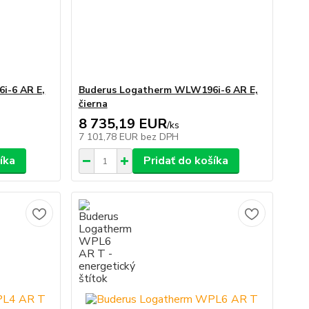
i-6 AR E,
Buderus Logatherm WLW196i-6 AR E,
čierna
8 735,19 EUR
/
ks
7 101,78 EUR
bez DPH
íka
Pridať do košíka