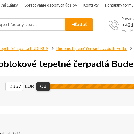
ľné články
Spracovanie osobných údajov
Kontakty
Kontaktný formu
Neviet
Hľadať
+421
Pon-Pi
epelné čerpadlá BUDERUS
Buderus tepelné čerpadlá vzduch-voda
blokové tepelné čerpadlá Bude
EUR
Od
oblok
(26)