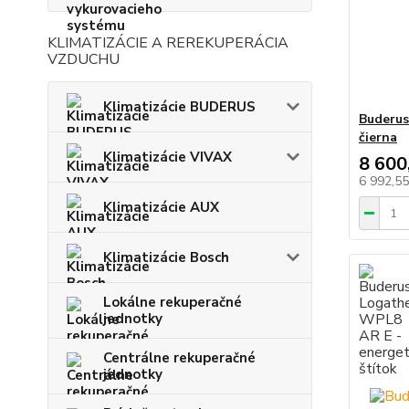
KLIMATIZÁCIE A REREKUPERÁCIA
VZDUCHU
Klimatizácie BUDERUS
Buderu
čierna
Klimatizácie VIVAX
8 600
6 992,5
Klimatizácie AUX
Klimatizácie Bosch
Lokálne rekuperačné
jednotky
Centrálne rekuperačné
jednotky