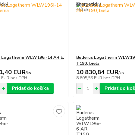
s Logatherm WLW196i-14 AR E,
Buderus Logatherm WLW19
T190, biela
1,40 EUR
10 830,84 EUR
/
ks
/
ks
7 EUR
bez DPH
8 805,56 EUR
bez DPH
Pridať do košíka
Pridať do koš