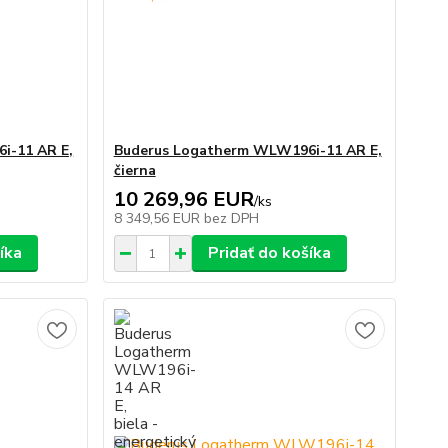
i-11 AR E,
Buderus Logatherm WLW196i-11 AR E,
čierna
10 269,96 EUR
/
ks
8 349,56 EUR
bez DPH
íka
Pridať do košíka