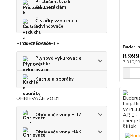
Príslušenstvo k
rekuperáciám
Čističky vzduchu a
odvlhčovače
PLYNOVÉ KACHLE
Buderu
8 999
Plynové vykurovacie
7 316,5
kachle
Kachle a sporáky
OHRIEVAČE VODY
Ohrievače vody ELIZ
Ohrievače vody HAKL