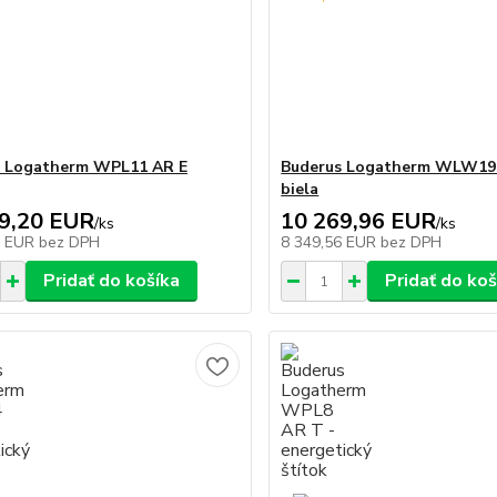
s Logatherm WPL11 AR E
Buderus Logatherm WLW196
biela
9,20 EUR
10 269,96 EUR
/
ks
/
ks
2 EUR
bez DPH
8 349,56 EUR
bez DPH
Pridať do košíka
Pridať do koš