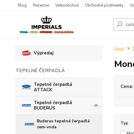
Blog
Rezenzie
Veľkoobchod
Obchodné podmienky
Vo
Úvod
T
Výpredaj
Mono
TEPELNÉ ČERPADLÁ
Tepelné čerpadlá
Cena:
ATTACK
Tepelné čerpadlá
BUDERUS
Buderus tepelné čerpadlá
Typ
zem-voda
Mon