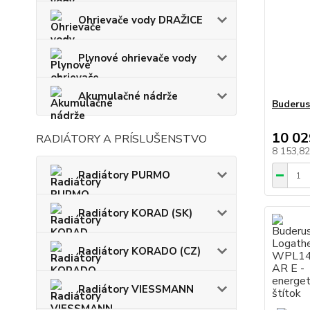
Ohrievače vody DRAŽICE
Plynové ohrievače vody
Akumulačné nádrže
Buderu
10 02
RADIÁTORY A PRÍSLUŠENSTVO
8 153,8
Radiátory PURMO
Radiátory KORAD (SK)
Radiátory KORADO (CZ)
Radiátory VIESSMANN