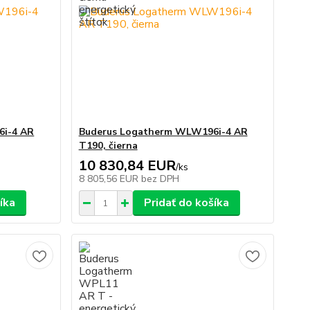
6i-4 AR
Buderus Logatherm WLW196i-4 AR
T190, čierna
10 830,84 EUR
/
ks
8 805,56 EUR
bez DPH
íka
Pridať do košíka