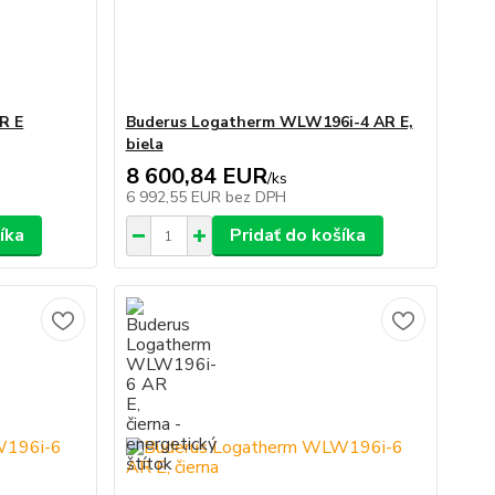
R E
Buderus Logatherm WLW196i-4 AR E,
biela
8 600,84 EUR
/
ks
6 992,55 EUR
bez DPH
íka
Pridať do košíka