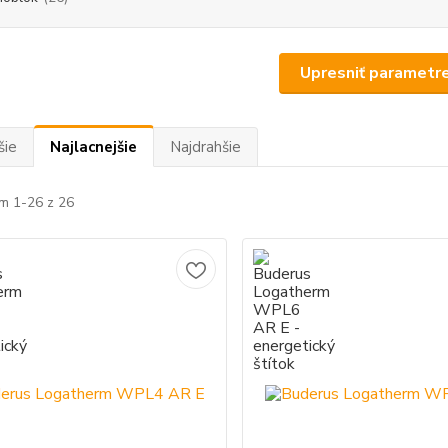
Upresniť parametr
šie
Najlacnejšie
Najdrahšie
m 1-26 z 26