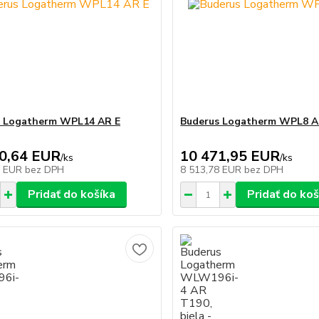
s Logatherm WPL14 AR E
Buderus Logatherm WPL8 A
0,64 EUR
10 471,95 EUR
/
ks
/
ks
3 EUR
bez DPH
8 513,78 EUR
bez DPH
Pridať do košíka
Pridať do koš