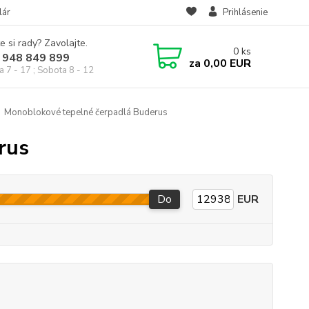
lár
Prihlásenie
e si rady? Zavolajte.
0
ks
 948 849 899
za
0,00 EUR
a 7 - 17 ; Sobota 8 - 12
Monoblokové tepelné čerpadlá Buderus
rus
Do
EUR