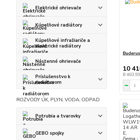
Elektrické ohrievače
Kúpeľňové radiátory
Kúpeľňové infražiariče a
elektrické radiátory
Buderu
Nástenné ohrievače
10 41
8 463,9
Príslušenstvo k
radiátorom
ROZVODY ÚK, PLYN, VODA, ODPAD
Potrubia a tvarovky
GEBO spojky