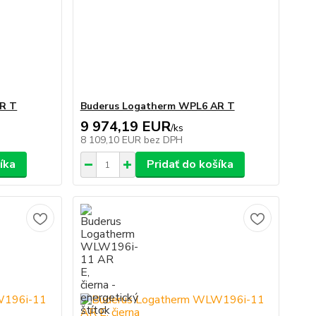
R T
Buderus Logatherm WPL6 AR T
9 974,19 EUR
/
ks
8 109,10 EUR
bez DPH
íka
Pridať do košíka