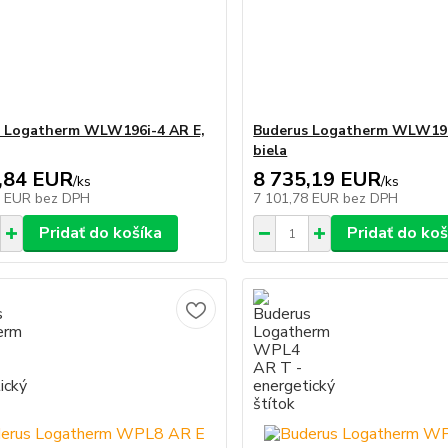
s Logatherm WLW196i-4 AR E,
Buderus Logatherm WLW196
biela
,84 EUR
8 735,19 EUR
/
ks
/
ks
5 EUR
bez DPH
7 101,78 EUR
bez DPH
Pridať do košíka
Pridať do koš