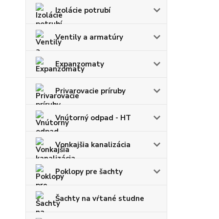
Izolácie potrubí
Ventily a armatúry
Expanzomaty
Privarovacie príruby
Vnútorný odpad - HT
Vonkajšia kanalizácia
Poklopy pre šachty
Šachty na vŕtané studne