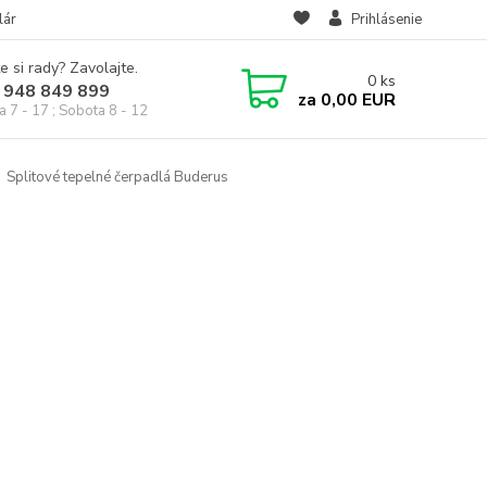
lár
Prihlásenie
e si rady? Zavolajte.
0
ks
 948 849 899
za
0,00 EUR
a 7 - 17 ; Sobota 8 - 12
Splitové tepelné čerpadlá Buderus