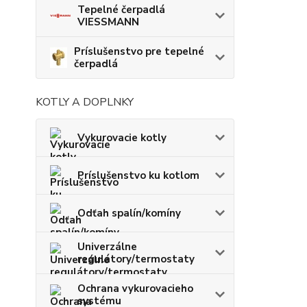
Tepelné čerpadlá
VIESSMANN
Príslušenstvo pre tepelné
čerpadlá
KOTLY A DOPLNKY
Vykurovacie kotly
Príslušenstvo ku kotlom
Odťah spalín/komíny
Univerzálne
regulátory/termostaty
Ochrana vykurovacieho
systému