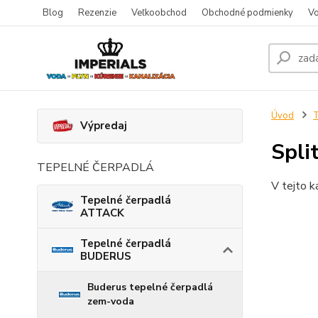
Blog
Rezenzie
Veľkoobchod
Obchodné podmienky
Vo
Úvod
T
Výpredaj
Spli
TEPELNÉ ČERPADLÁ
V tejto k
Tepelné čerpadlá
ATTACK
Tepelné čerpadlá
BUDERUS
Buderus tepelné čerpadlá
zem-voda