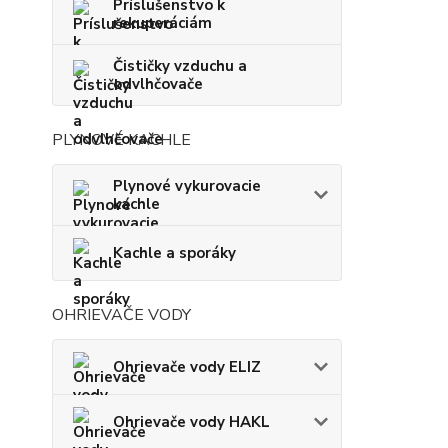
Príslušenstvo k
rekuperáciám
Čističky vzduchu a
odvlhčovače
PLYNOVÉ KACHLE
Plynové vykurovacie
kachle
Kachle a sporáky
OHRIEVAČE VODY
Ohrievače vody ELIZ
Ohrievače vody HAKL