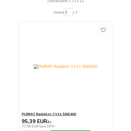
Zobrazujem 1-13 z 13
strana
z 1
PURMO Radiátor CV11 500/400
95,39 EUR
/
ks
77,55 EUR
bez DPH