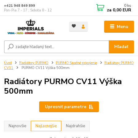
0
ks
+421 948 849 899
za
0,00 EUR
Pon-Pia 7 - 17 ; Sobota 8 - 12
Menu
Hľadať
Úvod
Radiátory PURMO
PURMO Spodné pripojenie
Radiátory PURMO
CV11
PURMO CV11 Výška 500mm
Radiátory PURMO CV11 Výška
500mm
Upresniť parametre
Najnovšie
Najlacnejšie
Najdrahšie