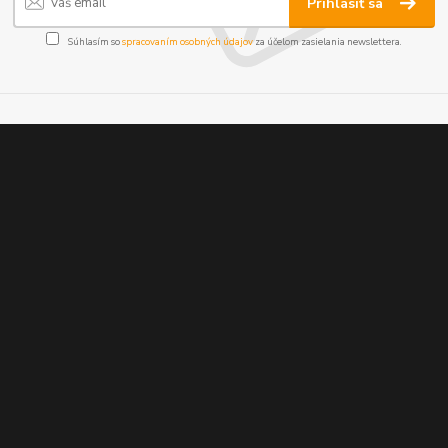
Prihlásiť sa
Súhlasím so
spracovaním osobných údajov
za účelom zasielania newslettera.