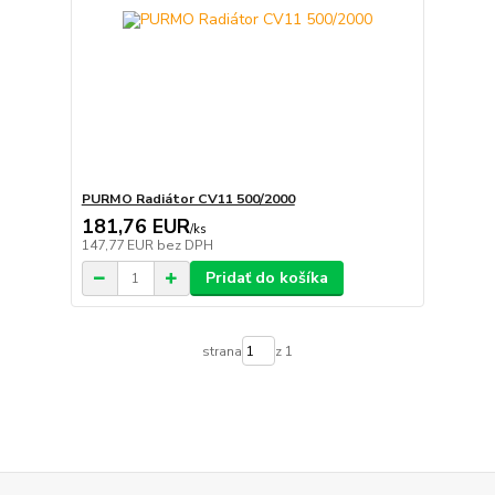
PURMO Radiátor CV11 500/2000
181,76 EUR
/
ks
147,77 EUR
bez DPH
Pridať do košíka
strana
z 1