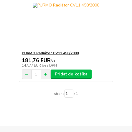
PURMO Radiátor CV11 450/2000
181,76 EUR
/
ks
147,77 EUR
bez DPH
Pridať do košíka
strana
z 1