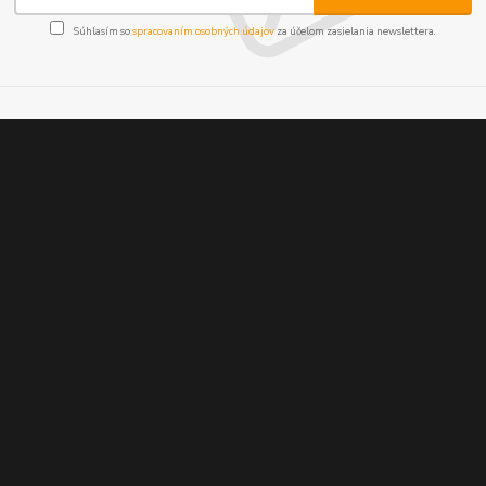
Súhlasím so
spracovaním osobných údajov
za účelom zasielania newslettera.