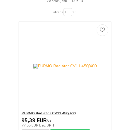
Zobrazujem 1-13 z 13
strana
z 1
PURMO Radiátor CV11 450/400
95,39 EUR
/
ks
77,55 EUR
bez DPH