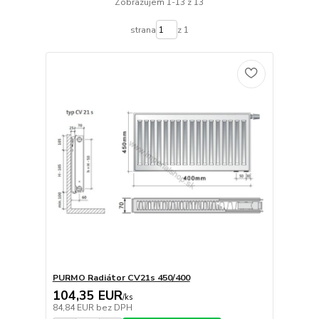
Zobrazujem 1-13 z 13
strana
z 1
PURMO Radiátor CV21s 450/400
104,35 EUR
/
ks
84,84 EUR
bez DPH