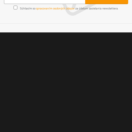
Súhlasím so
spracovaním osobných údajov
za účelom zasielania newslettera.