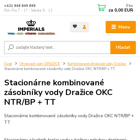
0
ks
+421 948 849 899
za
0,00 EUR
Pon-Pia 7 - 17 ; Sobota 8 - 12
Menu
Hľadať
Úvod
Ohrievače vody DRAŽICE
Kombinované ohrievače vody Dražice
Stacionárne kombinované zásobníky vody Dražice OKC NTR/BP + TT
Stacionárne kombinované
zásobníky vody Dražice OKC
NTR/BP + TT
Stacionárne kombinované zásobníky vody Dražice OKC NTR/BP +
TT
Stacionárny zásobník teplej vody s bočnou prírubou doplnený