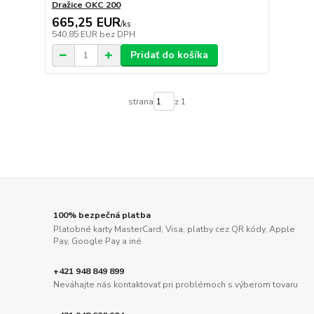
Dražice OKC 200
665,25 EUR
/
ks
540,85 EUR
bez DPH
Pridať do košíka
strana
z 1
100% bezpečná platba
Platobné karty MasterCard, Visa, platby cez QR kódy, Apple
Pay, Google Pay a iné
+421 948 849 899
Neváhajte nás kontaktovať pri problémoch s výberom tovaru