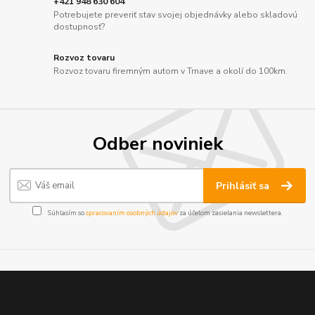
+421 948 630 604
Potrebujete preveriť stav svojej objednávky alebo skladovú
dostupnosť?
Rozvoz tovaru
Rozvoz tovaru firemným autom v Trnave a okolí do 100km.
Odber noviniek
Prihlásiť sa
Súhlasím so
spracovaním osobných údajov
za účelom zasielania newslettera.