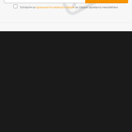
Súhlasím so
spracovaním osobných údajov
za účelom zasielania newslettera.