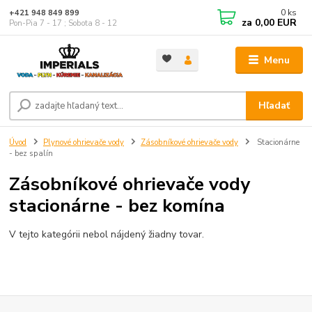
0
ks
+421 948 849 899
za
0,00 EUR
Pon-Pia 7 - 17 ; Sobota 8 - 12
Menu
Hľadať
Úvod
Plynové ohrievače vody
Zásobníkové ohrievače vody
Stacionárne
- bez spalín
Zásobníkové ohrievače vody
stacionárne - bez komína
V tejto kategórii nebol nájdený žiadny tovar.