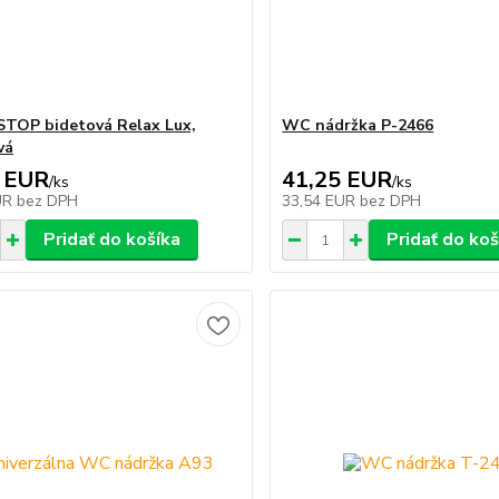
STOP bidetová Relax Lux,
WC nádržka P-2466
vá
 EUR
41,25 EUR
/
ks
/
ks
UR
bez DPH
33,54 EUR
bez DPH
Pridať do košíka
Pridať do koš