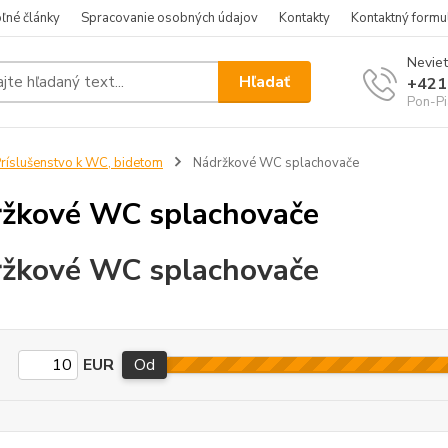
ľné články
Spracovanie osobných údajov
Kontakty
Kontaktný formu
Neviet
Hľadať
+421
Pon-Pi
ríslušenstvo k WC, bidetom
Nádržkové WC splachovače
žkové WC splachovače
žkové WC splachovače
EUR
Od