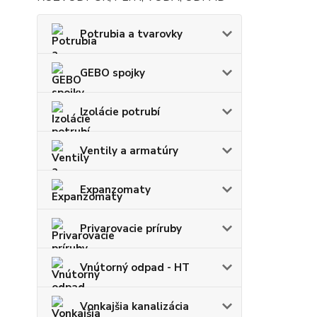
Potrubia a tvarovky
GEBO spojky
Izolácie potrubí
Ventily a armatúry
Expanzomaty
Privarovacie príruby
Vnútorný odpad - HT
Vonkajšia kanalizácia