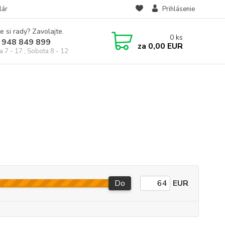
lár
Prihlásenie
e si rady? Zavolajte.
0
ks
 948 849 899
za
0,00 EUR
a 7 - 17 ; Sobota 8 - 12
Do
EUR