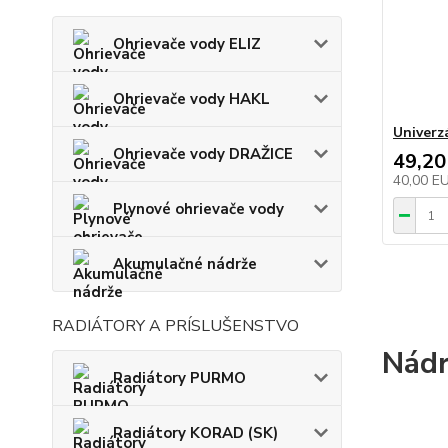
Ohrievače vody ELIZ
Ohrievače vody HAKL
Univerz
Ohrievače vody DRAŽICE
49,20
40,00 E
Plynové ohrievače vody
Akumulačné nádrže
RADIÁTORY A PRÍSLUŠENSTVO
Nádr
Radiátory PURMO
Radiátory KORAD (SK)