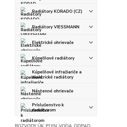
Radiátory KORADO (CZ)
Radiátory VIESSMANN
Elektrické ohrievače
Kúpeľňové radiátory
Kúpeľňové infražiariče a
elektrické radiátory
Nástenné ohrievače
Príslušenstvo k
radiátorom
ROZVODY ÚK, PLYN, VODA, ODPAD