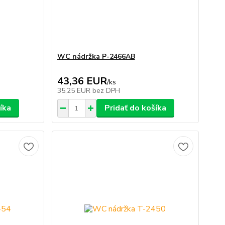
WC nádržka P-2466AB
43,36 EUR
/
ks
35,25 EUR
bez DPH
íka
Pridať do košíka