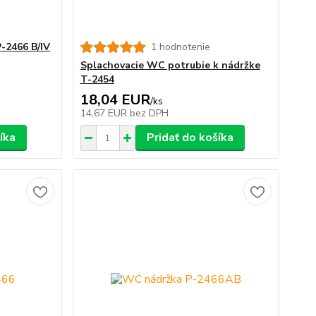
-2466 B/IV
1 hodnotenie
Splachovacie WC potrubie k nádržke
T-2454
18,04 EUR
/
ks
14,67 EUR
bez DPH
íka
Pridať do košíka