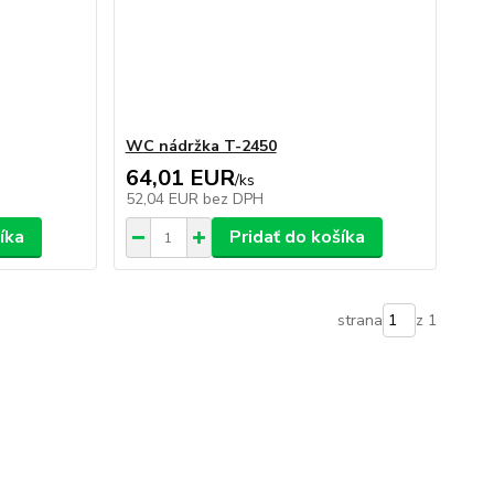
WC nádržka T-2450
64,01 EUR
/
ks
52,04 EUR
bez DPH
íka
Pridať do košíka
strana
z 1