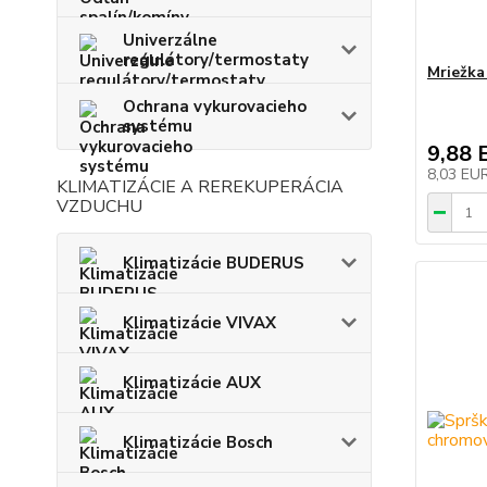
Univerzálne
regulátory/termostaty
Mriežka
Ochrana vykurovacieho
systému
9,88 
8,03 EU
KLIMATIZÁCIE A REREKUPERÁCIA
VZDUCHU
Klimatizácie BUDERUS
Klimatizácie VIVAX
Klimatizácie AUX
Klimatizácie Bosch