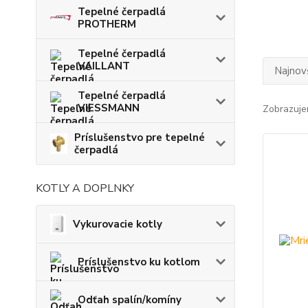
Tepelné čerpadlá
PROTHERM
Tepelné čerpadlá
VAILLANT
Najnov
Tepelné čerpadlá
VIESSMANN
Zobrazuje
Príslušenstvo pre tepelné
čerpadlá
KOTLY A DOPLNKY
Vykurovacie kotly
Príslušenstvo ku kotlom
Odťah spalín/komíny