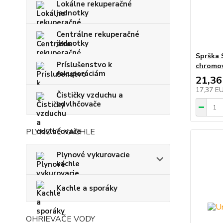
Lokálne rekuperačné
jednotky
Centrálne rekuperačné
jednotky
Sprška 
Príslušenstvo k
chromo
rekuperáciám
21,36
17,37 E
Čističky vzduchu a
odvlhčovače
PLYNOVÉ KACHLE
Plynové vykurovacie
kachle
Kachle a sporáky
OHRIEVAČE VODY