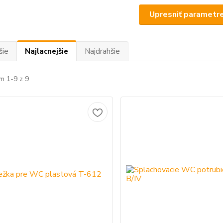
Upresniť parametr
šie
Najlacnejšie
Najdrahšie
m 1-9 z 9