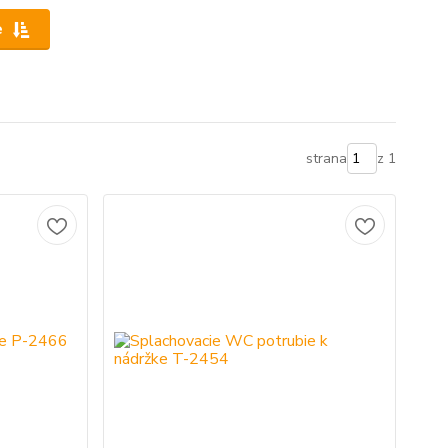
e
strana
z 1