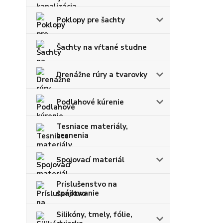
Poklopy pre šachty
Šachty na vŕtané studne
Drenážne rúry a tvarovky
Podlahové kúrenie
Tesniace materiály,
tesnenia
Spojovací materiál
Príslušenstvo na
spájkovanie
Silikóny, tmely, fólie,