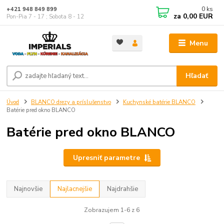
0
ks
+421 948 849 899
za
0,00 EUR
Pon-Pia 7 - 17 ; Sobota 8 - 12
Menu
Hľadať
Úvod
BLANCO drezy a príslušenstvo
Kuchynské batérie BLANCO
Batérie pred okno BLANCO
Batérie pred okno BLANCO
Upresniť parametre
Najnovšie
Najlacnejšie
Najdrahšie
Zobrazujem 1-6 z 6