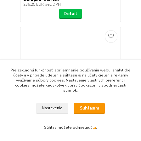
236,25 EUR
bez DPH
Detail
Pre základnú funkčnosť, spríjemnenie používania webu, analytické
účely a v prípade udelenia súhlasu aj na účely cielenia reklamy
využívame súbory cookies. Nastavenie vlastných preferencií
cookies môžete kedykoľvek upraviť odkazom v spodnej časti
stránok.
Súhlasím
Nastavenia
BLANCO TIVO-S SILGRANIT®-Look/chróm
Súhlas môžete odmietnuť
tu
.
hliníková metalíza
290,59 EUR
/
ks