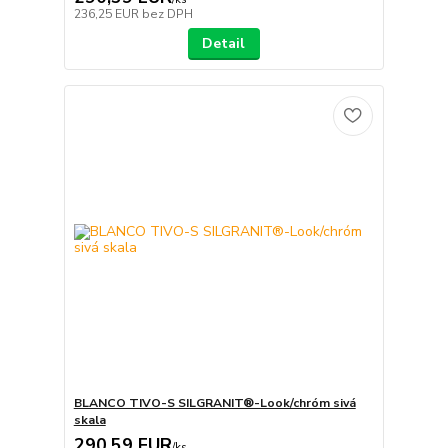
236,25 EUR
bez DPH
Detail
BLANCO TIVO-S SILGRANIT®-Look/chróm sivá
skala
290,59 EUR
/
ks