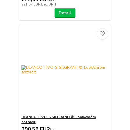
/
ks
221,67 EUR
bez DPH
Detail
BLANCO TIVO-S SILGRANIT®-Look/chróm
antracit
290,59 EUR
/
ks