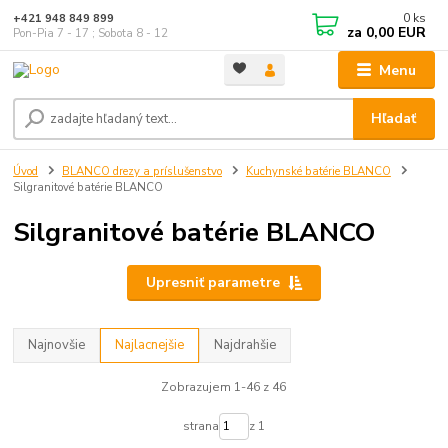
0
ks
+421 948 849 899
za
0,00 EUR
Pon-Pia 7 - 17 ; Sobota 8 - 12
Menu
Hľadať
Úvod
BLANCO drezy a príslušenstvo
Kuchynské batérie BLANCO
Silgranitové batérie BLANCO
Silgranitové batérie BLANCO
Upresniť parametre
Najnovšie
Najlacnejšie
Najdrahšie
Zobrazujem 1-46 z 46
strana
z 1