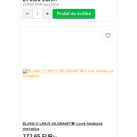
/
ks
219,51 EUR
bez DPH
Pridať do košíka
BLANCO LINUS SILGRANIT®-Look hliníková
metalíza
272,65 EUR