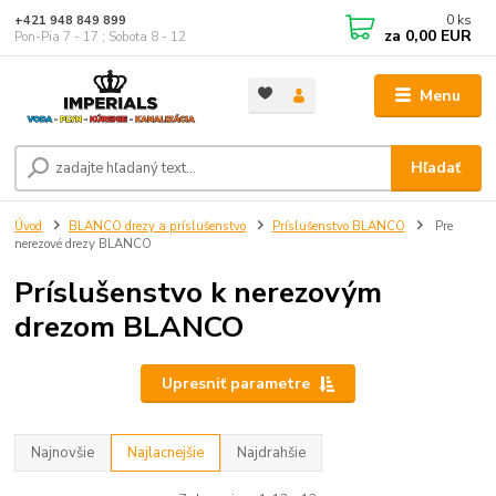
0
ks
+421 948 849 899
za
0,00 EUR
Pon-Pia 7 - 17 ; Sobota 8 - 12
Menu
Hľadať
Úvod
BLANCO drezy a príslušenstvo
Príslušenstvo BLANCO
Pre
nerezové drezy BLANCO
Príslušenstvo k nerezovým
drezom BLANCO
Upresniť parametre
Najnovšie
Najlacnejšie
Najdrahšie