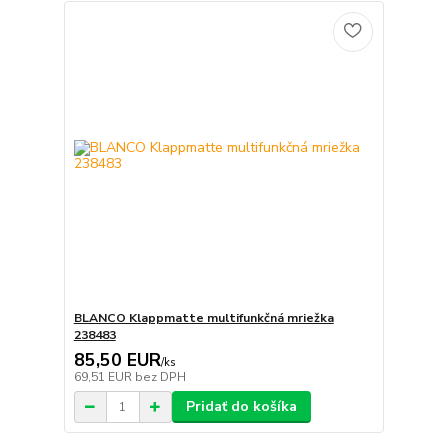
BLANCO Klappmatte multifunkčná mriežka
238483
85,50 EUR
/
ks
69,51 EUR
bez DPH
Pridať do košíka