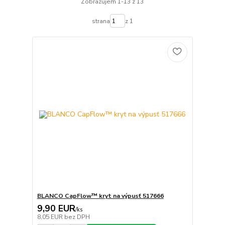
Zobrazujem 1-13 z 13
strana
z 1
BLANCO CapFlow™ kryt na výpusť 517666
9,90 EUR
/
ks
8,05 EUR
bez DPH