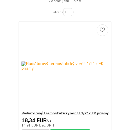
Zobrazujem 1-5 z 5
strana
z 1
Radiátorový termostatický ventil 1/2" x EK priamy
18,34 EUR
/
ks
14,91 EUR
bez DPH