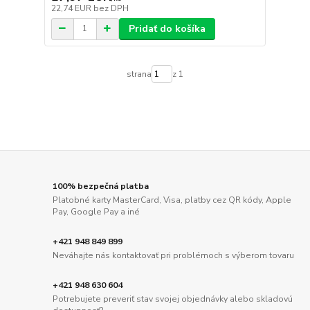
22,74 EUR
bez DPH
Pridať do košíka
strana
z 1
100% bezpečná platba
Platobné karty MasterCard, Visa, platby cez QR kódy, Apple
Pay, Google Pay a iné
+421 948 849 899
Neváhajte nás kontaktovať pri problémoch s výberom tovaru
+421 948 630 604
Potrebujete preveriť stav svojej objednávky alebo skladovú