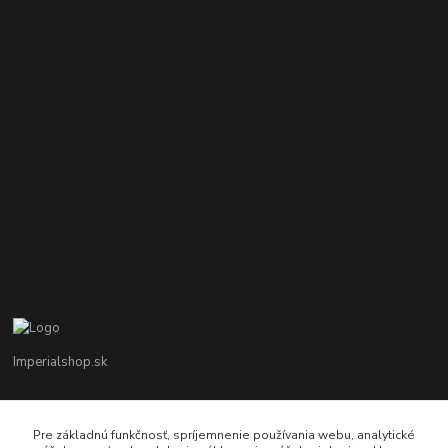
Imperialshop.sk
+421 948 849 899
Pon-Pia 7 - 17 ; Sobota 8 - 12
Pre základnú funkčnosť, spríjemnenie používania webu, analytické