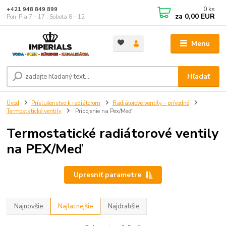
0
ks
+421 948 849 899
za
0,00 EUR
Pon-Pia 7 - 17 ; Sobota 8 - 12
Menu
Hľadať
Úvod
Príslušenstvo k radiátorom
Radiátorové ventily - prívodné
Termostatické ventily
Pripojenie na Pex/Meď
Termostatické radiátorové ventily
na PEX/Meď
Upresniť parametre
Najnovšie
Najlacnejšie
Najdrahšie