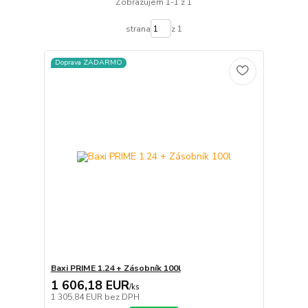
Zobrazujem 1-1 z 1
strana
z 1
Doprava ZADARMO
Baxi PRIME 1.24 + Zásobník 100l
1 606,18 EUR
/
ks
1 305,84 EUR
bez DPH