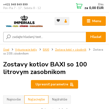
0
ks
+421 948 849 899
za
0,00 EUR
Pon-Pia 7 - 17 ; Sobota 8 - 12
Menu
Hľadať
Úvod
Vykurovacie kotly
BAXI
Zostava kotol + zásobník
Zostava
so 100l zásobníkom
Zostavy kotlov BAXI so 100
litrovym zasobnikom
Upresniť parametre
Najnovšie
Najlacnejšie
Najdrahšie