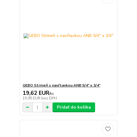
GEBO Strmeň s navŕtavkou ANB 5/4" x 3/4"
19,62 EUR
/
ks
15,95 EUR
bez DPH
Pridať do košíka