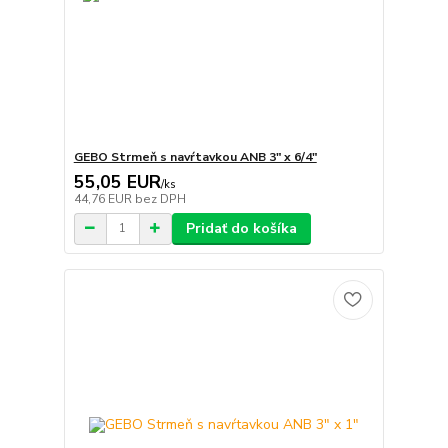
GEBO Strmeň s navŕtavkou ANB 3" x 6/4"
55,05 EUR
/
ks
44,76 EUR
bez DPH
Pridať do košíka