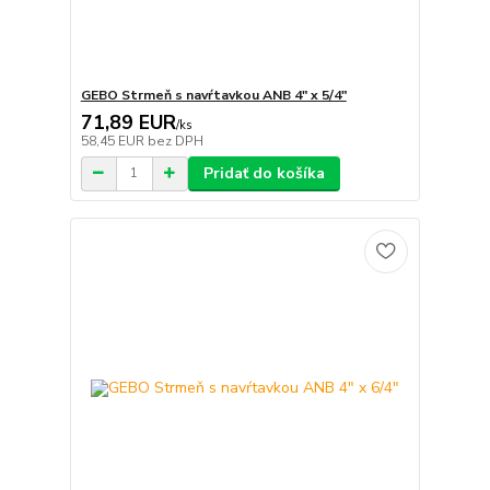
GEBO Strmeň s navŕtavkou ANB 4" x 5/4"
71,89 EUR
/
ks
58,45 EUR
bez DPH
Pridať do košíka