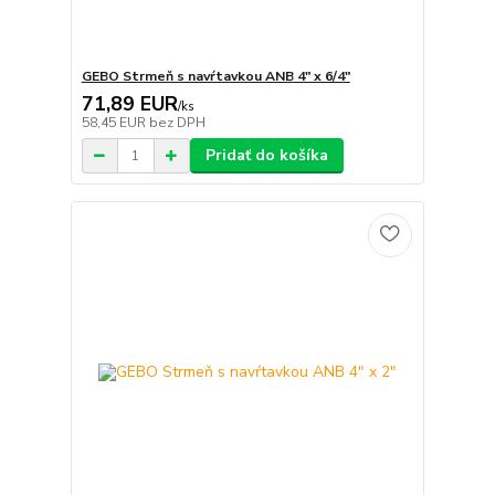
GEBO Strmeň s navŕtavkou ANB 4" x 6/4"
71,89 EUR
/
ks
58,45 EUR
bez DPH
Pridať do košíka