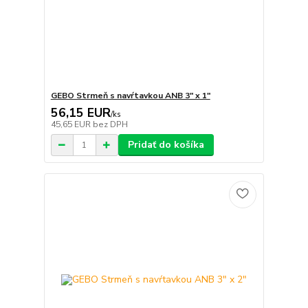
GEBO Strmeň s navŕtavkou ANB 3" x 1"
56,15 EUR
/
ks
45,65 EUR
bez DPH
Pridať do košíka