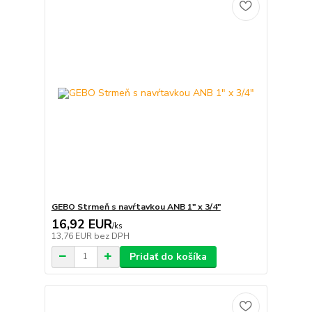
GEBO Strmeň s navŕtavkou ANB 1" x 3/4"
16,92 EUR
/
ks
13,76 EUR
bez DPH
Pridať do košíka