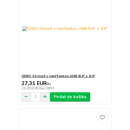
GEBO Strmeň s navŕtavkou ANB 6/4" x 3/4"
27,31 EUR
/
ks
22,20 EUR
bez DPH
Pridať do košíka