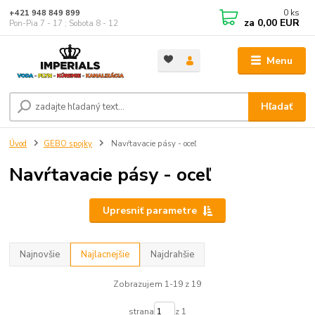
0
ks
+421 948 849 899
za
0,00 EUR
Pon-Pia 7 - 17 ; Sobota 8 - 12
Menu
Hľadať
Úvod
GEBO spojky
Navŕtavacie pásy - oceľ
Navŕtavacie pásy - oceľ
Upresniť parametre
Najnovšie
Najlacnejšie
Najdrahšie
Zobrazujem 1-19 z 19
strana
z 1