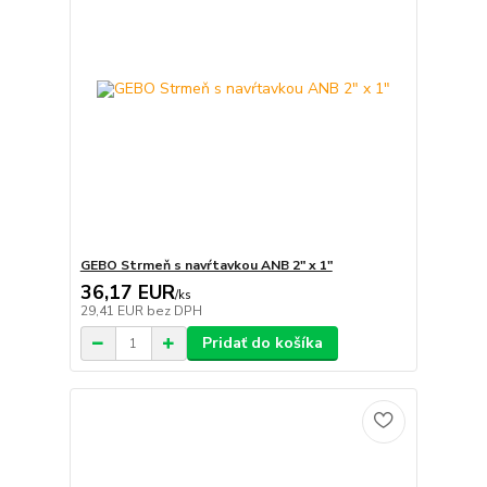
GEBO Strmeň s navŕtavkou ANB 2" x 1"
36,17 EUR
/
ks
29,41 EUR
bez DPH
Pridať do košíka