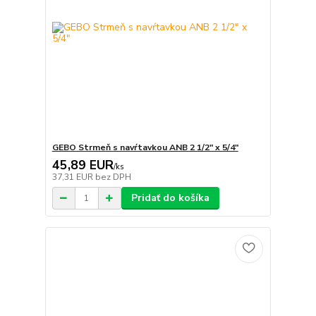
GEBO Strmeň s navŕtavkou ANB 2 1/2" x 5/4"
45,89 EUR
/
ks
37,31 EUR
bez DPH
Pridať do košíka