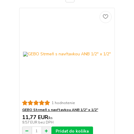
1 hodnotenie
GEBO Strmeň s navŕtavkou ANB 1/2" x 1/2"
11,77 EUR
/
ks
9,57 EUR
bez DPH
Pridať do košíka