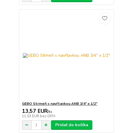
GEBO Strmeň s navŕtavkou ANB 3/4" x 1/2"
13,57 EUR
/
ks
11,03 EUR
bez DPH
Pridať do košíka