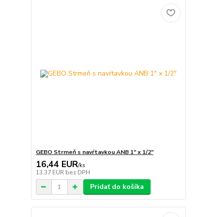
GEBO Strmeň s navŕtavkou ANB 1" x 1/2"
16,44 EUR
/
ks
13,37 EUR
bez DPH
Pridať do košíka