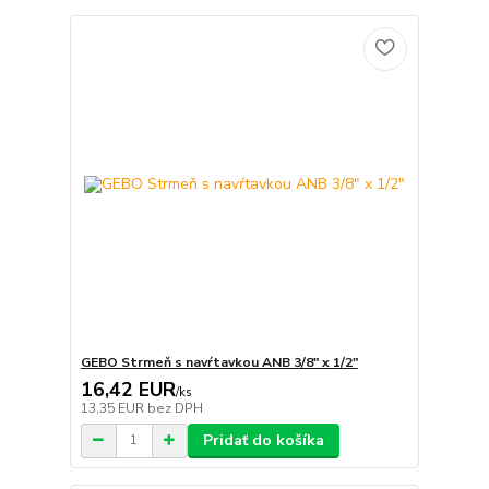
GEBO Strmeň s navŕtavkou ANB 3/8" x 1/2"
16,42 EUR
/
ks
13,35 EUR
bez DPH
Pridať do košíka