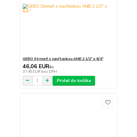
GEBO Strmeň s navŕtavkou ANB 2 1/2" x 6/4"
46,06 EUR
/
ks
37,45 EUR
bez DPH
Pridať do košíka