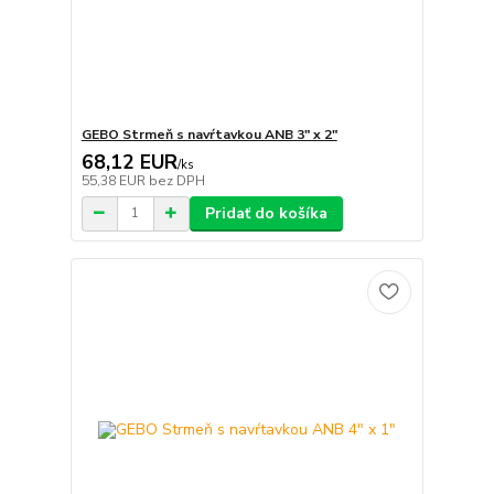
GEBO Strmeň s navŕtavkou ANB 3" x 2"
68,12 EUR
/
ks
55,38 EUR
bez DPH
Pridať do košíka