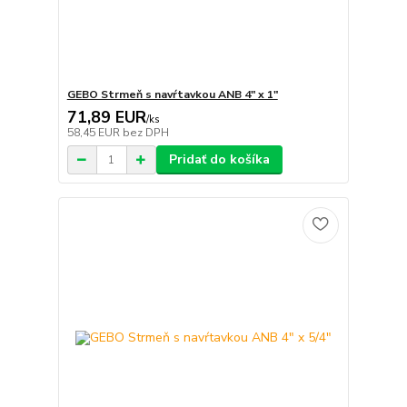
GEBO Strmeň s navŕtavkou ANB 4" x 1"
71,89 EUR
/
ks
58,45 EUR
bez DPH
Pridať do košíka