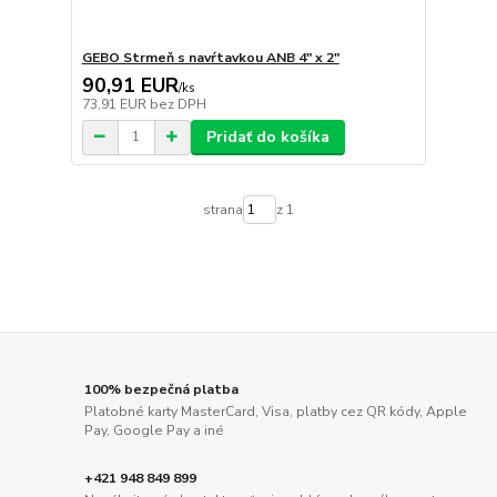
GEBO Strmeň s navŕtavkou ANB 4" x 2"
90,91 EUR
/
ks
73,91 EUR
bez DPH
Pridať do košíka
strana
z 1
100% bezpečná platba
Platobné karty MasterCard, Visa, platby cez QR kódy, Apple
Pay, Google Pay a iné
+421 948 849 899