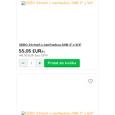
GEBO Strmeň s navŕtavkou ANB 3" x 5/4"
55,05 EUR
/
ks
44,76 EUR
bez DPH
Pridať do košíka