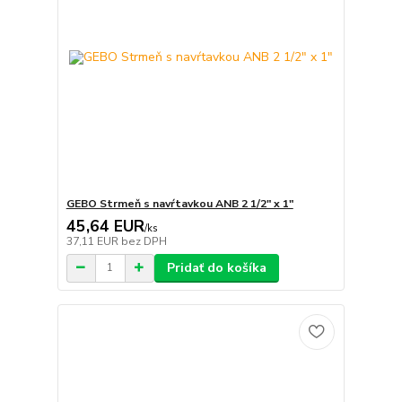
GEBO Strmeň s navŕtavkou ANB 2 1/2" x 1"
45,64 EUR
/
ks
37,11 EUR
bez DPH
Pridať do košíka