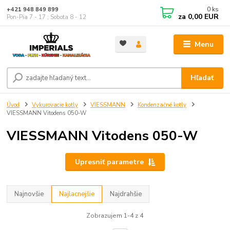
0
ks
+421 948 849 899
za
0,00 EUR
Pon-Pia 7 - 17 ; Sobota 8 - 12
Menu
Hľadať
Úvod
Vykurovacie kotly
VIESSMANN
Kondenzačné kotly
VIESSMANN Vitodens 050-W
VIESSMANN Vitodens 050-W
Upresniť parametre
Najnovšie
Najlacnejšie
Najdrahšie
Zobrazujem 1-4 z 4