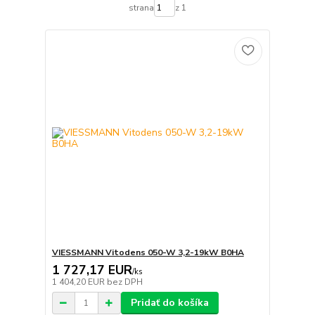
strana
z 1
VIESSMANN Vitodens 050-W 3,2-19kW B0HA
1 727,17 EUR
/
ks
1 404,20 EUR
bez DPH
Pridať do košíka