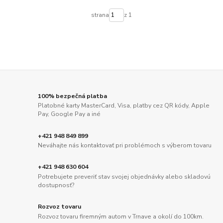
strana
z 1
100% bezpečná platba
Platobné karty MasterCard, Visa, platby cez QR kódy, Apple
Pay, Google Pay a iné
+421 948 849 899
Neváhajte nás kontaktovať pri problémoch s výberom tovaru
+421 948 630 604
Potrebujete preveriť stav svojej objednávky alebo skladovú
dostupnosť?
Rozvoz tovaru
Rozvoz tovaru firemným autom v Trnave a okolí do 100km.