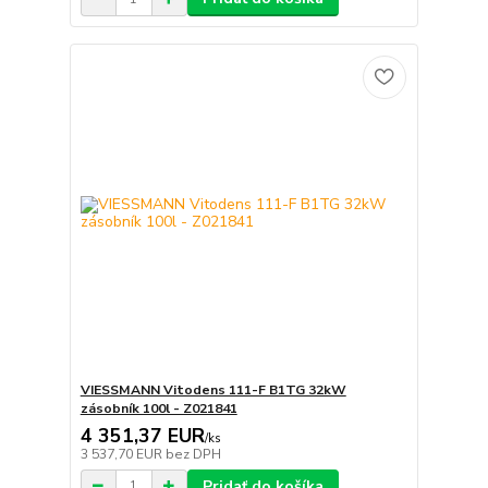
VIESSMANN Vitodens 111-F B1TG 32kW
zásobník 100l - Z021841
4 351,37 EUR
/
ks
3 537,70 EUR
bez DPH
Pridať do košíka