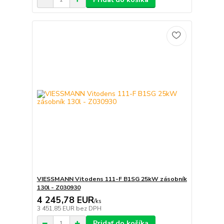
VIESSMANN Vitodens 111-F B1SG 25kW zásobník
130l - Z030930
4 245,78 EUR
/
ks
3 451,85 EUR
bez DPH
Pridať do košíka