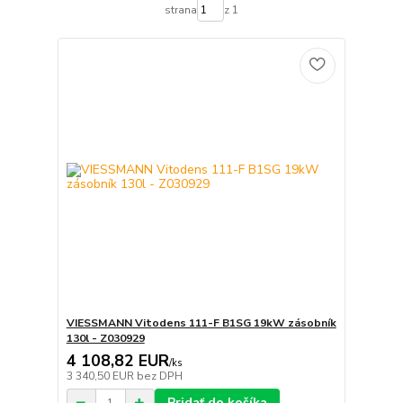
strana
z 1
VIESSMANN Vitodens 111-F B1SG 19kW zásobník
130l - Z030929
4 108,82 EUR
/
ks
3 340,50 EUR
bez DPH
Pridať do košíka