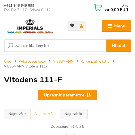
0
ks
+421 948 849 899
za
0,00 EUR
Pon-Pia 7 - 17 ; Sobota 8 - 12
Menu
Hľadať
Úvod
Vykurovacie kotly
VIESSMANN
Kondenzačné kotly
VIESSMANN Vitodens 111-F
Vitodens 111-F
Upresniť parametre
Najnovšie
Najlacnejšie
Najdrahšie
Zobrazujem 1-5 z 5