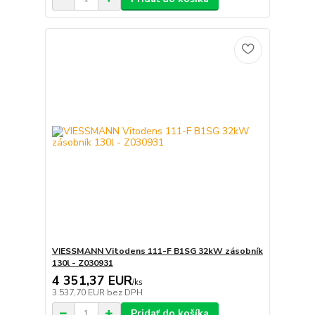
VIESSMANN Vitodens 111-F B1SG 32kW zásobník
130l - Z030931
4 351,37 EUR
/
ks
3 537,70 EUR
bez DPH
Pridať do košíka