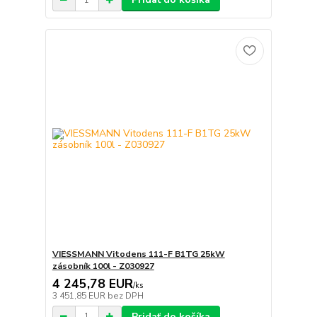
VIESSMANN Vitodens 111-F B1TG 25kW
zásobník 100l - Z030927
4 245,78 EUR
/
ks
3 451,85 EUR
bez DPH
Pridať do košíka