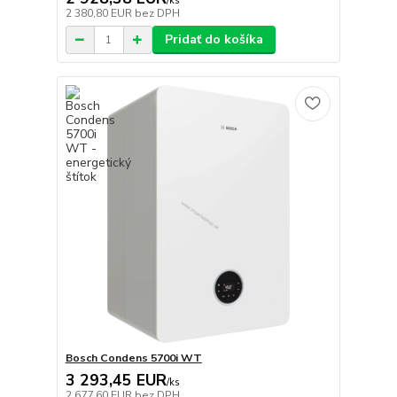
/
ks
2 380,80 EUR
bez DPH
Pridať do košíka
Bosch Condens 5700i WT
3 293,45 EUR
/
ks
2 677,60 EUR
bez DPH