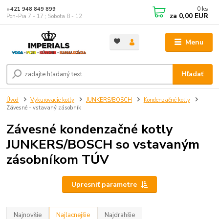
0
ks
+421 948 849 899
za
0,00 EUR
Pon-Pia 7 - 17 ; Sobota 8 - 12
Menu
Hľadať
Úvod
Vykurovacie kotly
JUNKERS/BOSCH
Kondenzačné kotly
Závesné - vstavaný zásobník
Závesné kondenzačné kotly
JUNKERS/BOSCH so vstavaným
zásobníkom TÚV
Upresniť parametre
Najnovšie
Najlacnejšie
Najdrahšie