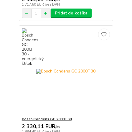
/
ks
1 717,60 EUR
bez DPH
Pridať do košíka
Bosch Condens GC 2000F 30
2 330,11 EUR
/
ks
1 894,40 EUR
bez DPH