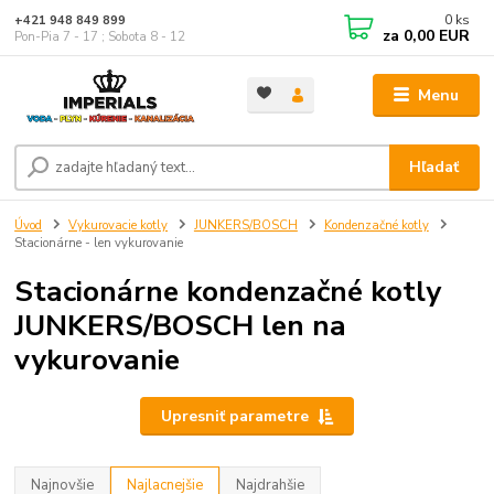
0
ks
+421 948 849 899
za
0,00 EUR
Pon-Pia 7 - 17 ; Sobota 8 - 12
Menu
Hľadať
Úvod
Vykurovacie kotly
JUNKERS/BOSCH
Kondenzačné kotly
Stacionárne - len vykurovanie
Stacionárne kondenzačné kotly
JUNKERS/BOSCH len na
vykurovanie
Upresniť parametre
Najnovšie
Najlacnejšie
Najdrahšie