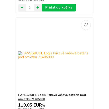
91,67 EUR
bez DPH
Pridať do košíka
HANSGROHE Logis Páková vaňová batéria pod
omietku 71405000
119,05 EUR
/
ks