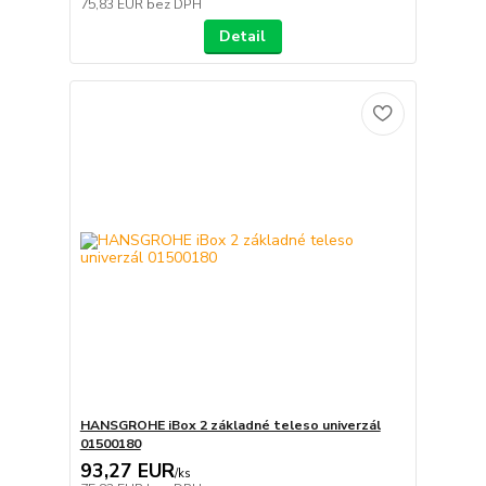
75,83 EUR
bez DPH
Detail
HANSGROHE iBox 2 základné teleso univerzál
01500180
93,27 EUR
/
ks