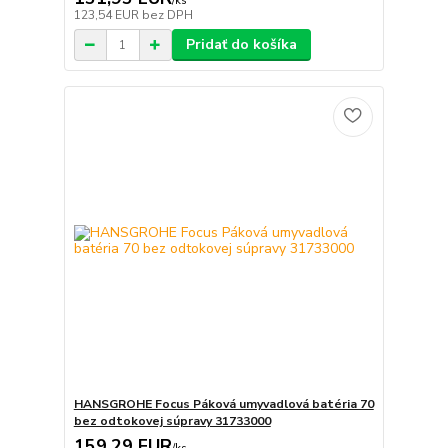
/
ks
123,54 EUR
bez DPH
Pridať do košíka
HANSGROHE Focus Páková umyvadlová batéria 70
bez odtokovej súpravy 31733000
159,29 EUR