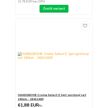
22,76 EUR
bez DPH
Zvoliť variant
HANSGROHE Croma Select E 1jet sprchový set
160cm - 26412400
61,88 EUR
/
ks