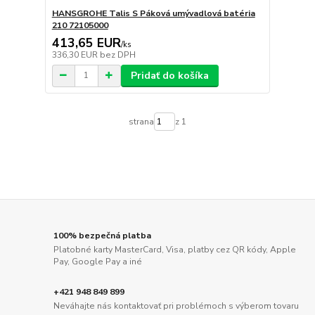
HANSGROHE Talis S Páková umývadlová batéria
210 72105000
413,65 EUR
/
ks
336,30 EUR
bez DPH
Pridať do košíka
strana
z 1
100% bezpečná platba
Platobné karty MasterCard, Visa, platby cez QR kódy, Apple
Pay, Google Pay a iné
+421 948 849 899
Neváhajte nás kontaktovať pri problémoch s výberom tovaru