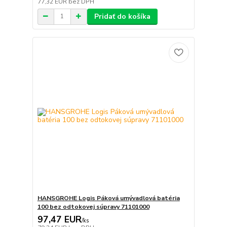
77,32 EUR
bez DPH
Pridať do košíka
HANSGROHE Logis Páková umývadlová batéria
100 bez odtokovej súpravy 71101000
97,47 EUR
/
ks