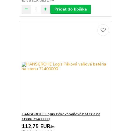
87,76 EUR
bez DPH
Pridať do košíka
HANSGROHE Logis Páková vaňová batéria na
stenu 71400000
112,75 EUR
/
ks