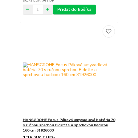
96,79 EUR
bez DPH
Pridať do košíka
HANSGROHE Focus Páková umyvadlová batéria 70
s ručnou sprchou Bidette a sprchovou hadicou
160 cm 31926000