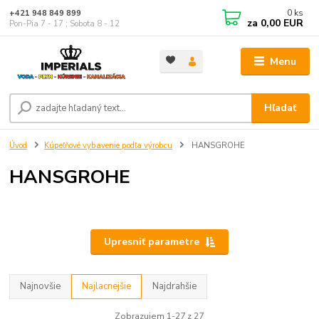
0
ks
+421 948 849 899
za
0,00 EUR
Pon-Pia 7 - 17 ; Sobota 8 - 12
Menu
Hľadať
Úvod
Kúpeľňové vybavenie podľa výrobcu
HANSGROHE
HANSGROHE
Upresniť parametre
Najnovšie
Najlacnejšie
Najdrahšie
Zobrazujem 1-27 z 27