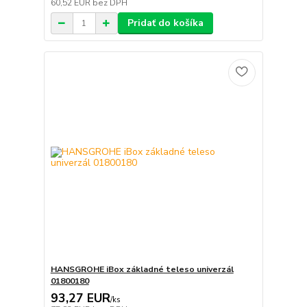
60,52 EUR
bez DPH
Pridať do košíka
HANSGROHE iBox základné teleso univerzál
01800180
93,27 EUR
/
ks