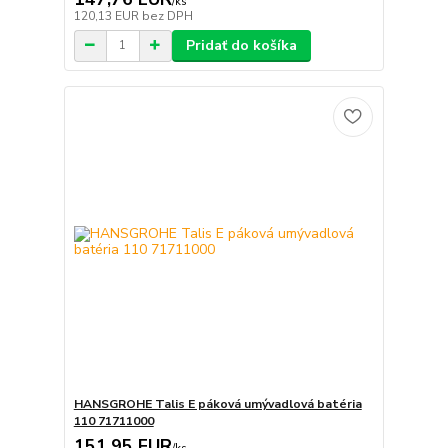
/
ks
120,13 EUR
bez DPH
Pridať do košíka
HANSGROHE Talis E páková umývadlová batéria
110 71711000
151,95 EUR