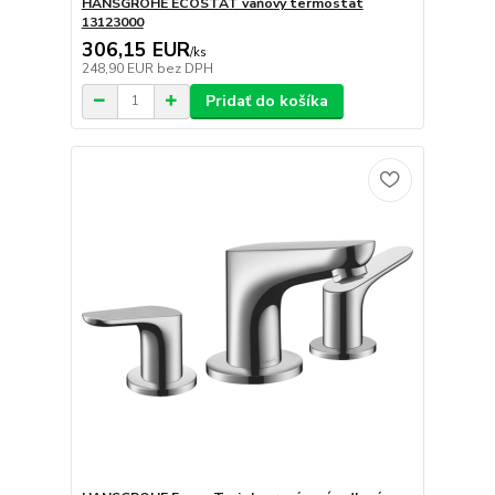
HANSGROHE ECOSTAT vaňový termostat
13123000
306,15 EUR
/
ks
248,90 EUR
bez DPH
Pridať do košíka