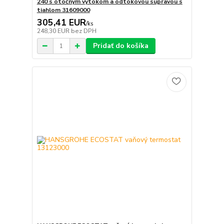
240 s otočným výtokom a odtokovou súpravou s
tiahlom 31609000
305,41 EUR
/
ks
248,30 EUR
bez DPH
Pridať do košíka