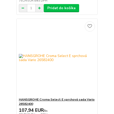
79,24 EUR
bez DPH
Pridať do košíka
HANSGROHE Croma Select E sprchová sada Vario
26582400
107,94 EUR
/
ks