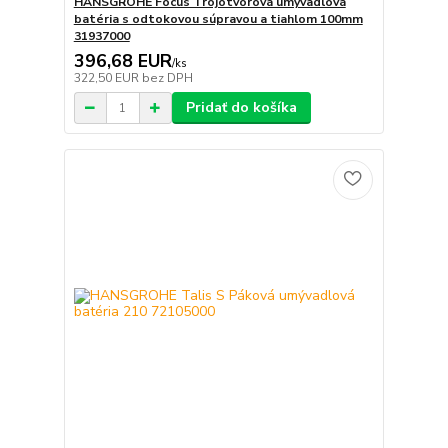
HANSGROHE Focus Trojotvorová umývadlová
batéria s odtokovou súpravou a tiahlom 100mm
31937000
396,68 EUR
/
ks
322,50 EUR
bez DPH
Pridať do košíka