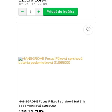
125,36 EUR
/
ks
101,92 EUR
bez DPH
Pridať do košíka
HANSGROHE Focus Páková sprchová batéria
podomietková 31965000
138,10 EUR