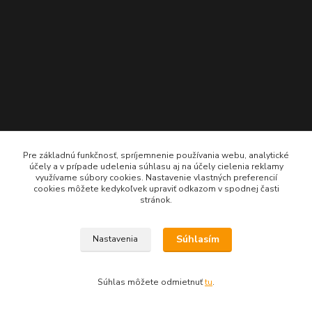
Pre základnú funkčnosť, spríjemnenie používania webu, analytické
účely a v prípade udelenia súhlasu aj na účely cielenia reklamy
využívame súbory cookies. Nastavenie vlastných preferencií
cookies môžete kedykoľvek upraviť odkazom v spodnej časti
stránok.
Súhlasím
Nastavenia
Súhlas môžete odmietnuť
tu
.
Imperialshop.sk