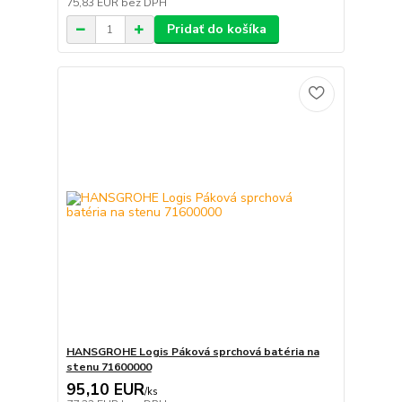
75,83 EUR
bez DPH
Pridať do košíka
HANSGROHE Logis Páková sprchová batéria na
stenu 71600000
95,10 EUR
/
ks