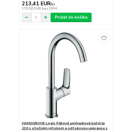
213,41 EUR
/
ks
173,50 EUR
bez DPH
Pridať do košíka
HANSGROHE Logis Páková umývadlová batéria
210 s otočným výtokom a odtokovou uúpravou s