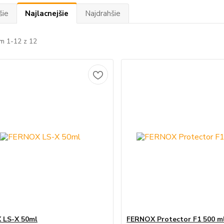
šie
Najlacnejšie
Najdrahšie
m 1-12 z 12
 LS-X 50ml
FERNOX Protector F1 500 m