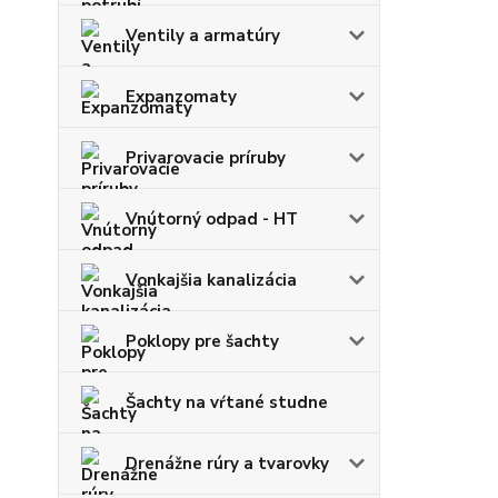
Ventily a armatúry
Expanzomaty
Privarovacie príruby
Vnútorný odpad - HT
Vonkajšia kanalizácia
Poklopy pre šachty
Šachty na vŕtané studne
Drenážne rúry a tvarovky