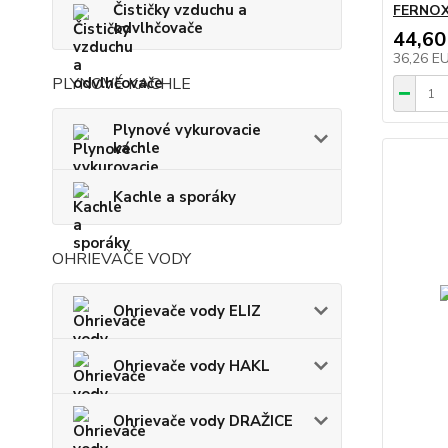
Čističky vzduchu a
FERNOX 
odvlhčovače
44,60
36,26 E
PLYNOVÉ KACHLE
Plynové vykurovacie
kachle
Kachle a sporáky
OHRIEVAČE VODY
Ohrievače vody ELIZ
Ohrievače vody HAKL
Ohrievače vody DRAŽICE