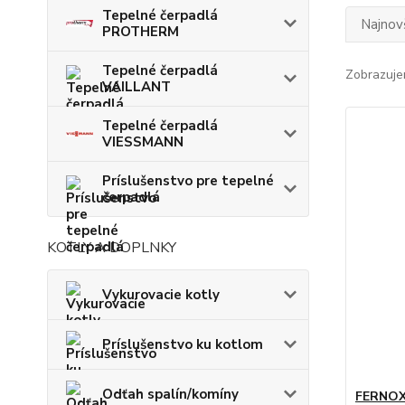
Tepelné čerpadlá
Najnov
PROTHERM
Tepelné čerpadlá
Zobrazuje
VAILLANT
Tepelné čerpadlá
VIESSMANN
Príslušenstvo pre tepelné
čerpadlá
KOTLY A DOPLNKY
Vykurovacie kotly
Príslušenstvo ku kotlom
Odťah spalín/komíny
FERNOX