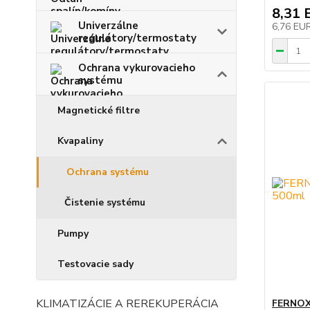
8,31 
Univerzálne
6,76 EU
regulátory/termostaty
Ochrana vykurovacieho
systému
Magnetické filtre
Kvapaliny
Ochrana systému
Čistenie systému
Pumpy
Testovacie sady
KLIMATIZÁCIE A REREKUPERÁCIA
FERNOX 