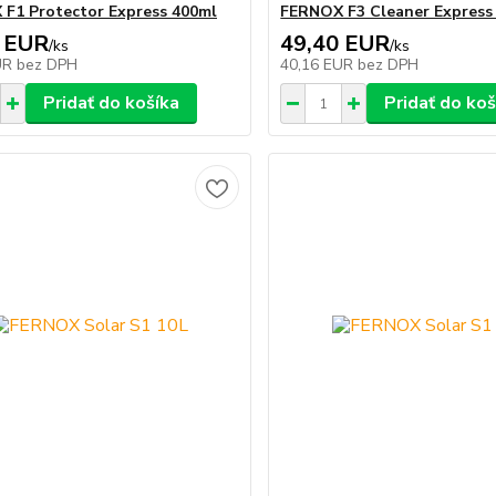
F1 Protector Express 400ml
FERNOX F3 Cleaner Express
 EUR
49,40 EUR
/
ks
/
ks
UR
bez DPH
40,16 EUR
bez DPH
Pridať do košíka
Pridať do koš