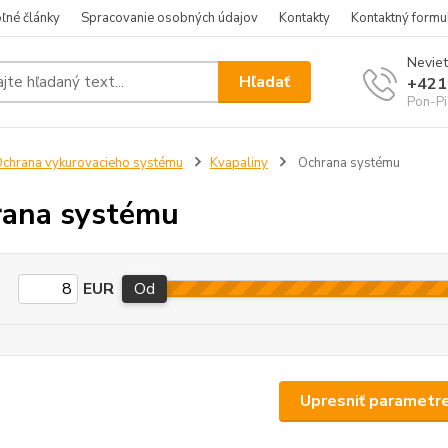
ľné články
Spracovanie osobných údajov
Kontakty
Kontaktný formu
Neviet
Hľadať
+421
Pon-Pi
chrana vykurovacieho systému
Kvapaliny
Ochrana systému
ana systému
EUR
Od
Upresniť parametr