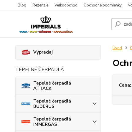
Blog
Rezenzie
Veľkoobchod
Obchodné podmienky
Vo
Úvod
O
Výpredaj
Ochr
TEPELNÉ ČERPADLÁ
Tepelné čerpadlá
Cena:
ATTACK
Tepelné čerpadlá
BUDERUS
Tepelné čerpadlá
IMMERGAS