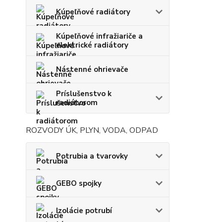
Kúpeľňové radiátory
Kúpeľňové infražiariče a
elektrické radiátory
Nástenné ohrievače
Príslušenstvo k
radiátorom
ROZVODY ÚK, PLYN, VODA, ODPAD
Potrubia a tvarovky
GEBO spojky
Izolácie potrubí