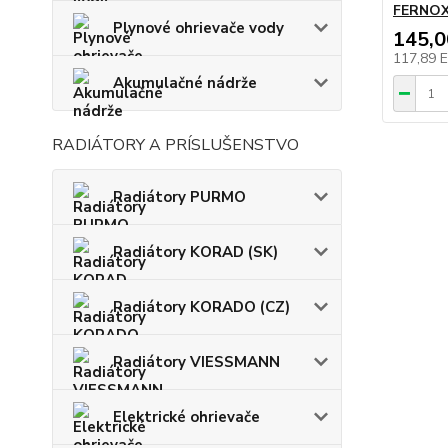
FERNOX 
Plynové ohrievače vody
145,
117,89 
Akumulačné nádrže
RADIÁTORY A PRÍSLUŠENSTVO
Radiátory PURMO
Radiátory KORAD (SK)
Radiátory KORADO (CZ)
Radiátory VIESSMANN
Elektrické ohrievače