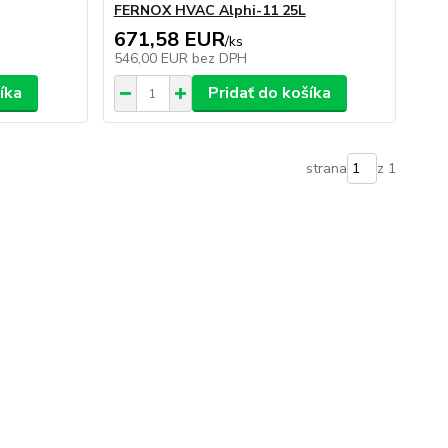
FERNOX HVAC Alphi-11 25L
671,58 EUR
/
ks
546,00 EUR
bez DPH
íka
Pridať do košíka
strana
z 1