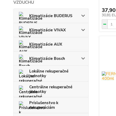
VZDUCHU
37,90
30,81 E
Klimatizácie BUDERUS
Klimatizácie VIVAX
Klimatizácie AUX
Klimatizácie Bosch
Lokálne rekuperačné
jednotky
Centrálne rekuperačné
jednotky
Príslušenstvo k
rekuperáciám