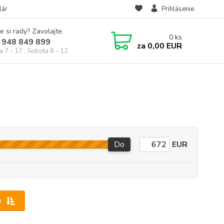
lár
Prihlásenie
e si rady? Zavolajte.
0
ks
 948 849 899
za
0,00 EUR
a 7 - 17 ; Sobota 8 - 12
Do
EUR
e