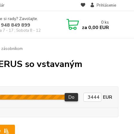
lár
Prihlásenie
e si rady? Zavolajte.
0
ks
 948 849 899
za
0,00 EUR
a 7 - 17 ; Sobota 8 - 12
o zásobníkom
DERUS so vstavaným
Do
EUR
e