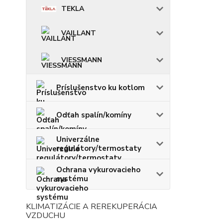
TEKLA
VAILLANT
VIESSMANN
Príslušenstvo ku kotlom
Odťah spalín/komíny
Univerzálne
regulátory/termostaty
Ochrana vykurovacieho
systému
KLIMATIZÁCIE A REREKUPERÁCIA
VZDUCHU