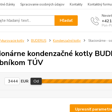
ľné články
Spracovanie osobných údajov
Kontakty
Kontaktný formu
Neviet
Hľadať
+421
Pon-Pi
ykurovacie kotly
BUDERUS
Kondenzačné kotly
Stacionárne - s
ionárne kondenzačné kotly BU
obníkom TÚV
EUR
Od
Upresniť parametr