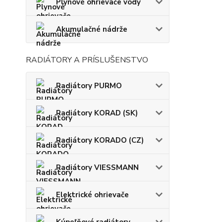
Plynové ohrievače vody
Akumulačné nádrže
RADIÁTORY A PRÍSLUŠENSTVO
Radiátory PURMO
Radiátory KORAD (SK)
Radiátory KORADO (CZ)
Radiátory VIESSMANN
Elektrické ohrievače
Kúpeľňové radiátory