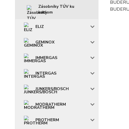
BUDERUS
Zásobníky TÚV ku
BUDERUS
kotlom
ELIZ
GEMINOX
IMMERGAS
INTERGAS
JUNKERS/BOSCH
MODRATHERM
PROTHERM