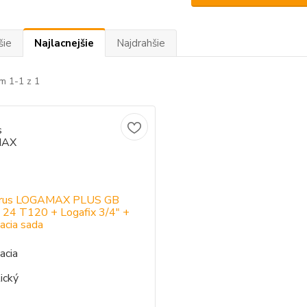
šie
Najlacnejšie
Najdrahšie
m 1-1 z 1