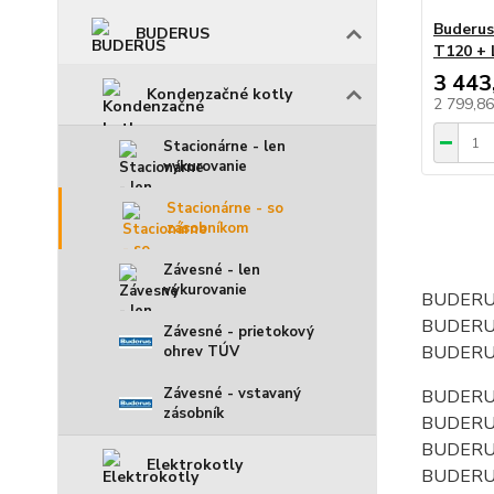
Buderus
BUDERUS
T120 + 
3 443
Kondenzačné kotly
2 799,8
Stacionárne - len
vykurovanie
Stacionárne - so
zásobníkom
Závesné - len
vykurovanie
BUDERUS
BUDERUS
Závesné - prietokový
BUDERUS
ohrev TÚV
Závesné - vstavaný
BUDERUS
zásobník
BUDERUS
BUDERUS
Elektrokotly
BUDERUS