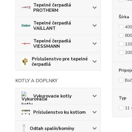
Tepelné čerpadlá
PROTHERM
Šírka
Tepelné čerpadlá
40
VAILLANT
80
Tepelné čerpadlá
12
VIESSMANN
20
Príslušenstvo pre tepelné
čerpadlá
Pripoj
KOTLY A DOPLNKY
Boč
Vykurovacie kotly
Typ
11
Príslušenstvo ku kotlom
Odťah spalín/komíny