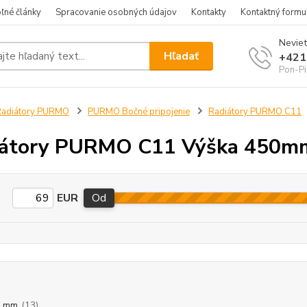
ľné články
Spracovanie osobných údajov
Kontakty
Kontaktný formu
Neviet
Hľadať
+421
Pon-Pi
Radiátory PURMO
PURMO Bočné pripojenie
Radiátory PURMO C11
iátory PURMO C11 Výška 450m
EUR
Od
0 mm
(13)