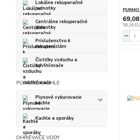
Lokálne rekuperačné
jednotky
PURMO R
69,08
Centrálne rekuperačné
56,16 E
jednotky
Príslušenstvo k
rekuperáciám
Čističky vzduchu a
odvlhčovače
PLYNOVÉ KACHLE
Plynové vykurovacie
kachle
Kachle a sporáky
OHRIEVAČE VODY