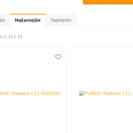
šie
Najlacnejšie
Najdrahšie
m 1-13 z 13