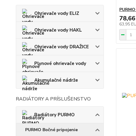
PURMO R
Ohrievače vody ELIZ
78,66
63,95 E
Ohrievače vody HAKL
Ohrievače vody DRAŽICE
Plynové ohrievače vody
Akumulačné nádrže
RADIÁTORY A PRÍSLUŠENSTVO
Radiátory PURMO
PURMO Bočné pripojenie