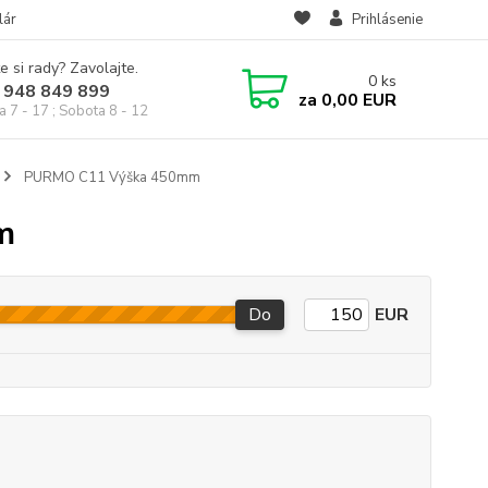
lár
Prihlásenie
e si rady? Zavolajte.
0
ks
 948 849 899
za
0,00 EUR
a 7 - 17 ; Sobota 8 - 12
PURMO C11 Výška 450mm
m
Do
EUR