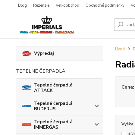
Blog
Rezenzie
Veľkoobchod
Obchodné podmienky
Vo
Úvod
Výpredaj
Rad
TEPELNÉ ČERPADLÁ
Tepelné čerpadlá
Cena:
ATTACK
Tepelné čerpadlá
BUDERUS
Tepelné čerpadlá
Výška
IMMERGAS
45