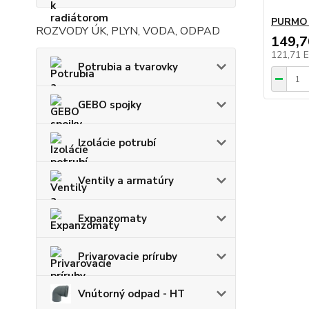
PURMO R
ROZVODY ÚK, PLYN, VODA, ODPAD
149,
121,71 
Potrubia a tvarovky
GEBO spojky
Izolácie potrubí
Ventily a armatúry
Expanzomaty
Privarovacie príruby
Vnútorný odpad - HT