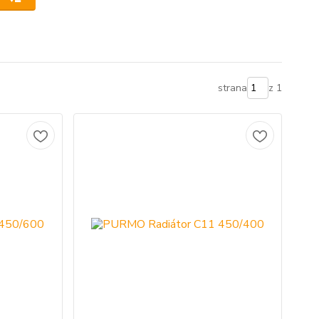
strana
z 1