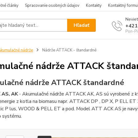
ľné články
Spracovanie osobných údajov
Kontakty
Kontaktný formu
Neviet
Hľadať
+421
Pon-Pi
kumulačné nádrže
Nádrže ATTACK - štandardné
ulačné nádrže ATTACK štanda
ulačné nádrže ATTACK štandardné
 AS, AK
- Akumulačné nádrže ATTACK AK, AS sú vyrobené z kvali
 energie z kotla na biomasu napr. ATTACK DP , DP X, P ELL ET
ic P lus, WOOD & PELL ET a pod. Model ATT ACK AS je navyš
o systému.