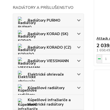
RADIÁTORY A PRÍSLUŠENSTVO
Radiátory PURMO
Radiátory KORAD (SK)
Attack 
2 039
Radiátory KORADO (CZ)
1 658,4
Radiátory VIESSMANN
Elektrické ohrievače
Kúpeľňové radiátory
Kúpeľňové infražiariče a
elektrické radiátory