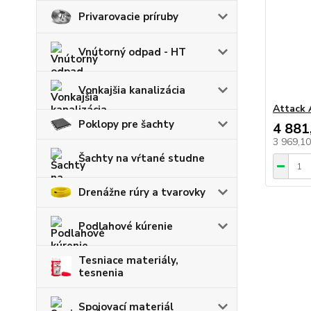
Privarovacie príruby
Vnútorný odpad - HT
Vonkajšia kanalizácia
Attack 
Poklopy pre šachty
4 881
3 969,1
Šachty na vŕtané studne
Drenážne rúry a tvarovky
Podlahové kúrenie
Tesniace materiály,
tesnenia
Spojovací materiál