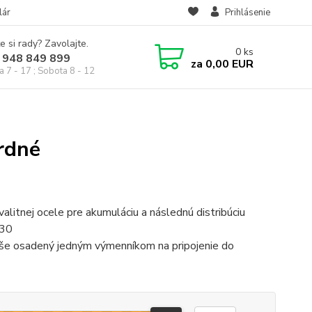
lár
Prihlásenie
e si rady? Zavolajte.
0
ks
 948 849 899
za
0,00 EUR
a 7 - 17 ; Sobota 8 - 12
rdné
tnej ocele pre akumuláciu a následnú distribúciu
 30
e osadený jedným výmenníkom na pripojenie do