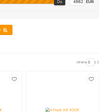
Do
EUR
e
strana
z 1