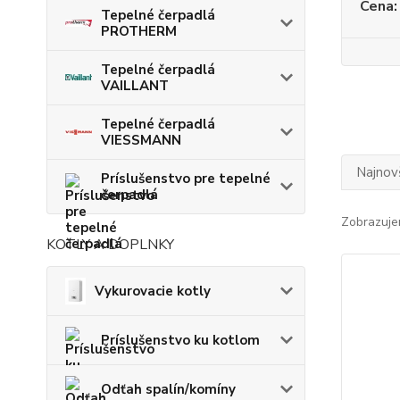
Cena:
Tepelné čerpadlá
PROTHERM
Tepelné čerpadlá
VAILLANT
Tepelné čerpadlá
VIESSMANN
Najnov
Príslušenstvo pre tepelné
čerpadlá
Zobrazuje
KOTLY A DOPLNKY
Vykurovacie kotly
Príslušenstvo ku kotlom
Odťah spalín/komíny