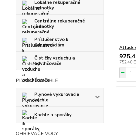
Lokálne rekuperačné
jednotky
Centrálne rekuperačné
jednotky
Príslušenstvo k
rekuperáciám
Attack 
925,
Čističky vzduchu a
752,40 
odvlhčovače
PLYNOVÉ KACHLE
Plynové vykurovacie
kachle
Kachle a sporáky
OHRIEVAČE VODY