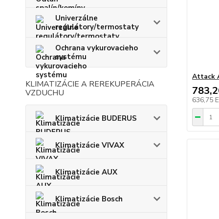
Univerzálne
regulátory/termostaty
Ochrana vykurovacieho
systému
Attack 
KLIMATIZÁCIE A REREKUPERÁCIA
783,
VZDUCHU
636,75 
Klimatizácie BUDERUS
Klimatizácie VIVAX
Klimatizácie AUX
Klimatizácie Bosch