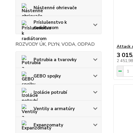
Nástenné ohrievače
Príslušenstvo k
radiátorom
ROZVODY ÚK, PLYN, VODA, ODPAD
Attack 
3 015
Potrubia a tvarovky
2 451,9
GEBO spojky
Izolácie potrubí
Ventily a armatúry
Expanzomaty