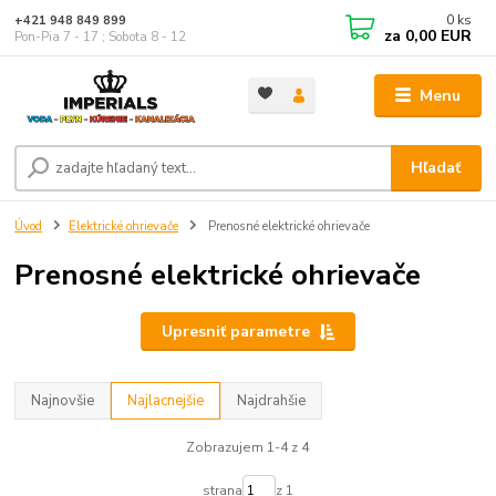
0
ks
+421 948 849 899
za
0,00 EUR
Pon-Pia 7 - 17 ; Sobota 8 - 12
Menu
Hľadať
Úvod
Elektrické ohrievače
Prenosné elektrické ohrievače
Prenosné elektrické ohrievače
Upresniť parametre
Najnovšie
Najlacnejšie
Najdrahšie
Zobrazujem 1-4 z 4
strana
z 1