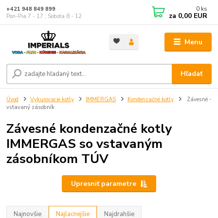
0
ks
+421 948 849 899
za
0,00 EUR
Pon-Pia 7 - 17 ; Sobota 8 - 12
Menu
Hľadať
Úvod
Vykurovacie kotly
IMMERGAS
Kondenzačné kotly
Závesné -
vstavaný zásobník
Závesné kondenzačné kotly
IMMERGAS so vstavaným
zásobníkom TÚV
Upresniť parametre
Najnovšie
Najlacnejšie
Najdrahšie