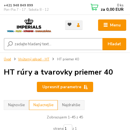
0
ks
+421 948 849 899
za
0,00 EUR
Pon-Pia 7 - 17 ; Sobota 8 - 12
Menu
Hľadať
Úvod
Vnútorný odpad - HT
HT priemer 40
HT rúry a tvarovky priemer 40
Upresniť parametre
Najnovšie
Najlacnejšie
Najdrahšie
Zobrazujem 1-45 z 45
strana
z 1