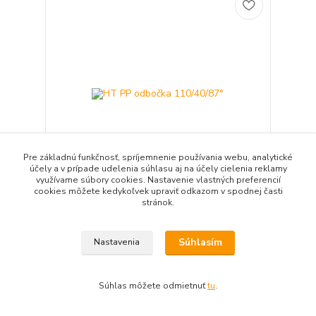
Pre základnú funkčnosť, spríjemnenie používania webu, analytické
účely a v prípade udelenia súhlasu aj na účely cielenia reklamy
využívame súbory cookies. Nastavenie vlastných preferencií
cookies môžete kedykoľvek upraviť odkazom v spodnej časti
stránok.
HT PP odbočka 110/40/87°
2,99 EUR
/
ks
2,43 EUR
bez DPH
Súhlasím
Nastavenia
Pridať do košíka
Súhlas môžete odmietnuť
tu
.