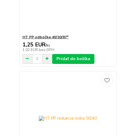
HT PP odbočka 40/30/87°
1,25 EUR
/
ks
1,02 EUR
bez DPH
Pridať do košíka