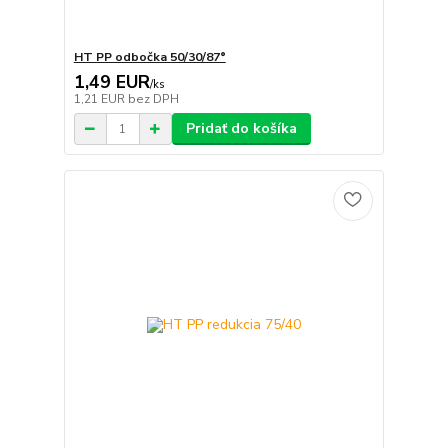
HT PP odbočka 50/30/87°
1,49 EUR
/
ks
1,21 EUR
bez DPH
Pridať do košíka