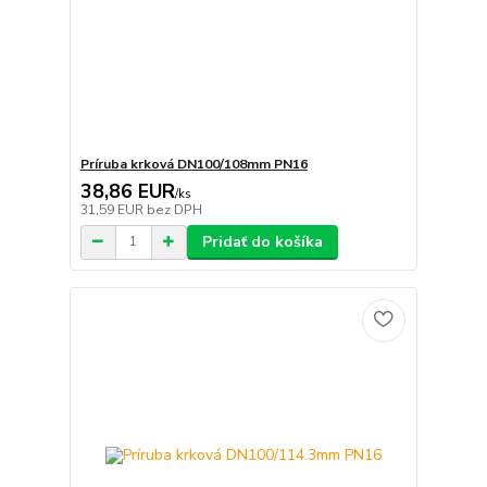
Príruba krková DN100/108mm PN16
38,86 EUR
/
ks
31,59 EUR
bez DPH
Pridať do košíka