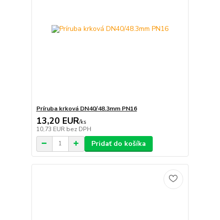
Príruba krková DN40/48.3mm PN16
13,20 EUR
/
ks
10,73 EUR
bez DPH
Pridať do košíka