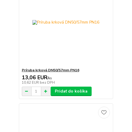
Príruba krková DN50/57mm PN16
13,06 EUR
/
ks
10,62 EUR
bez DPH
Pridať do košíka