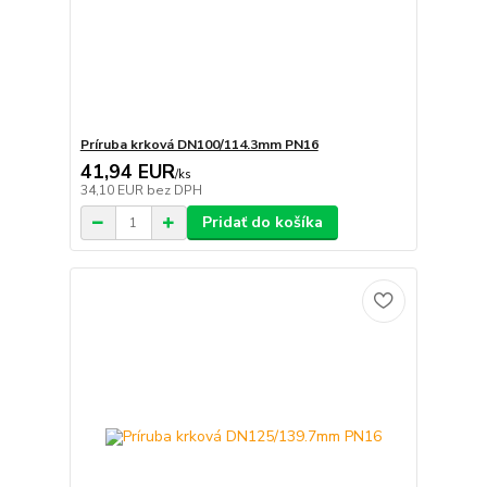
Príruba krková DN100/114.3mm PN16
41,94 EUR
/
ks
34,10 EUR
bez DPH
Pridať do košíka