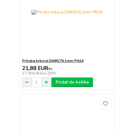
Príruba krková DN65/76.1mm PN16
21,88 EUR
/
ks
17,79 EUR
bez DPH
Pridať do košíka