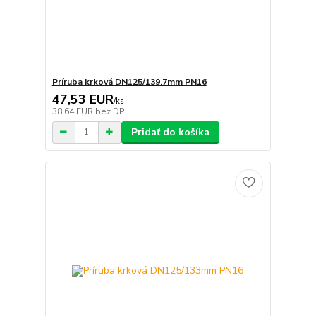
Príruba krková DN125/139.7mm PN16
47,53 EUR
/
ks
38,64 EUR
bez DPH
Pridať do košíka