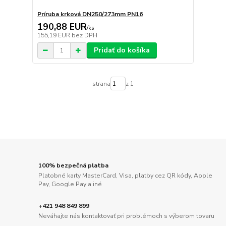
Príruba krková DN250/273mm PN16
190,88 EUR
/
ks
155,19 EUR
bez DPH
Pridať do košíka
strana
z 1
100% bezpečná platba
Platobné karty MasterCard, Visa, platby cez QR kódy, Apple
Pay, Google Pay a iné
+421 948 849 899
Neváhajte nás kontaktovať pri problémoch s výberom tovaru