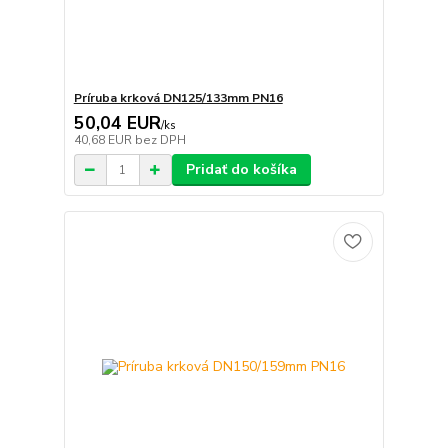
Príruba krková DN125/133mm PN16
50,04 EUR
/
ks
40,68 EUR
bez DPH
Pridať do košíka