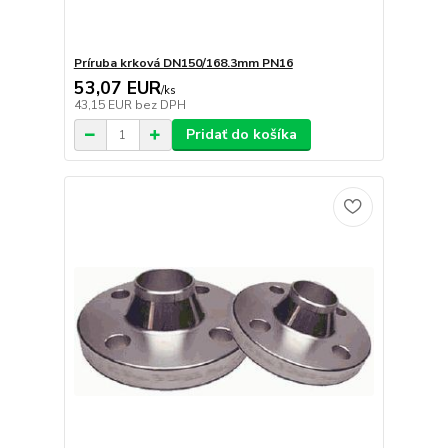
Príruba krková DN150/168.3mm PN16
53,07 EUR
/
ks
43,15 EUR
bez DPH
Pridať do košíka