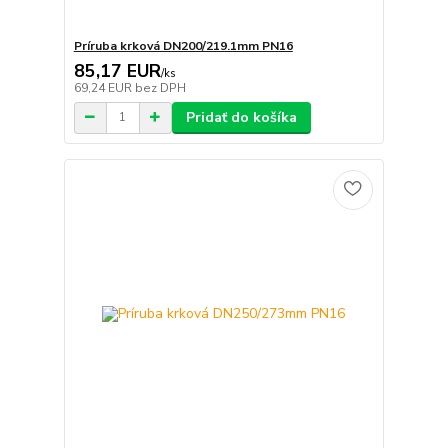
Príruba krková DN200/219.1mm PN16
85,17 EUR
/
ks
69,24 EUR
bez DPH
Pridať do košíka