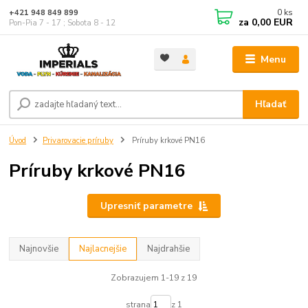
0
ks
+421 948 849 899
za
0,00 EUR
Pon-Pia 7 - 17 ; Sobota 8 - 12
Menu
Hľadať
Úvod
Privarovacie príruby
Príruby krkové PN16
Príruby krkové PN16
Upresniť parametre
Najnovšie
Najlacnejšie
Najdrahšie
Zobrazujem 1-19 z 19
strana
z 1