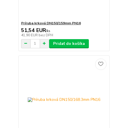
Príruba krková DN150/159mm PN16
51,54 EUR
/
ks
41,90 EUR
bez DPH
Pridať do košíka