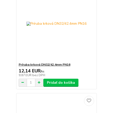
Príruba krková DN32/42.4mm PN16
12,14 EUR
/
ks
9,87 EUR
bez DPH
Pridať do košíka