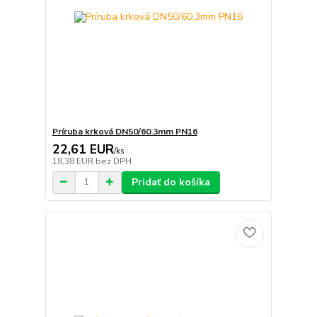
Príruba krková DN50/60.3mm PN16
22,61 EUR
/
ks
18,38 EUR
bez DPH
Pridať do košíka