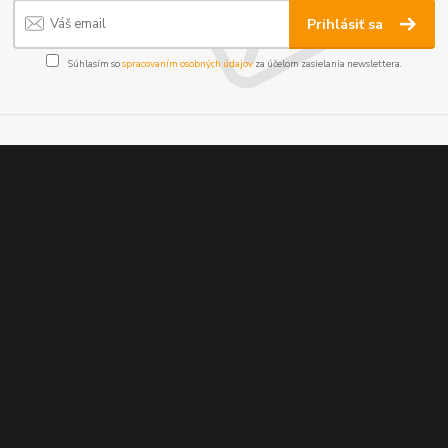
Prihlásiť sa
Súhlasím so
spracovaním osobných údajov
za účelom zasielania newslettera.