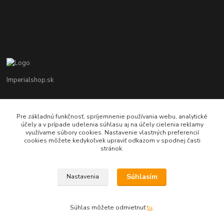
Imperialshop.sk
+421 948 849 899
Pon-Pia 7 - 17 ; Sobota 8 - 12
Pre základnú funkčnosť, spríjemnenie používania webu, analytické
účely a v prípade udelenia súhlasu aj na účely cielenia reklamy
využívame súbory cookies. Nastavenie vlastných preferencií
obchod@imperialshop.sk
cookies môžete kedykoľvek upraviť odkazom v spodnej časti
stránok.
Súhlasím
Nastavenia
imperialshop.sk
Súhlas môžete odmietnuť
tu
.
Vytvorené na
Eshop-rychlo.sk