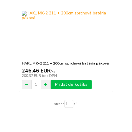
HAKL MK-2 211 + 200cm sprchová batéria páková
246,46 EUR
/
ks
200,37 EUR
bez DPH
Pridať do košíka
strana
z 1