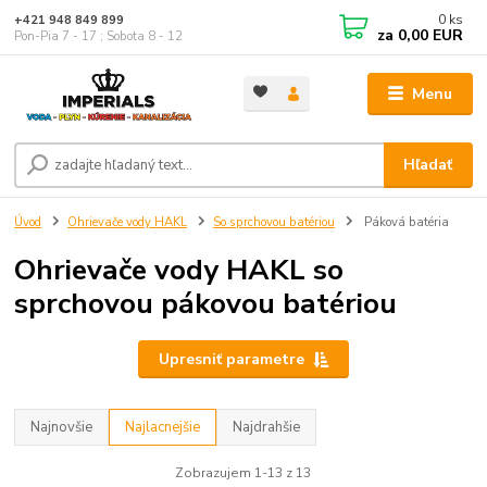
0
ks
+421 948 849 899
za
0,00 EUR
Pon-Pia 7 - 17 ; Sobota 8 - 12
Menu
Hľadať
Úvod
Ohrievače vody HAKL
So sprchovou batériou
Páková batéria
Ohrievače vody HAKL so
sprchovou pákovou batériou
Upresniť parametre
Najnovšie
Najlacnejšie
Najdrahšie
Zobrazujem 1-13 z 13