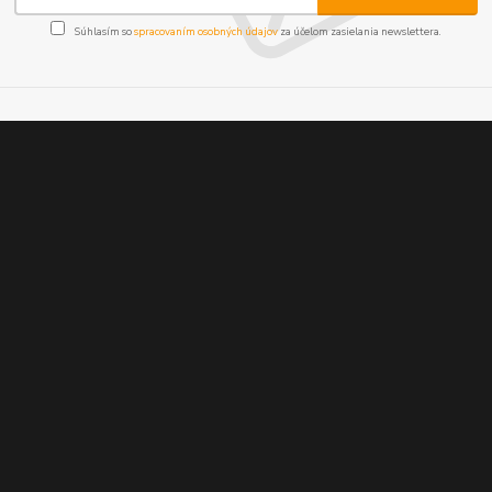
Súhlasím so
spracovaním osobných údajov
za účelom zasielania newslettera.