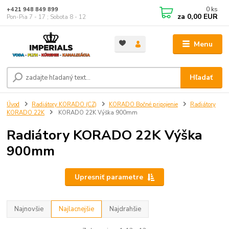
0
ks
+421 948 849 899
za
0,00 EUR
Pon-Pia 7 - 17 ; Sobota 8 - 12
Menu
Hľadať
Úvod
Radiátory KORADO (CZ)
KORADO Bočné pripojenie
Radiátory
KORADO 22K
KORADO 22K Výška 900mm
Radiátory KORADO 22K Výška
900mm
Upresniť parametre
Najnovšie
Najlacnejšie
Najdrahšie