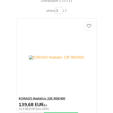
Zobrazujem 1-13 z 13
strana
z 1
KORADO Radiátor 22K 900/400
139,68 EUR
/
ks
113,56 EUR
bez DPH