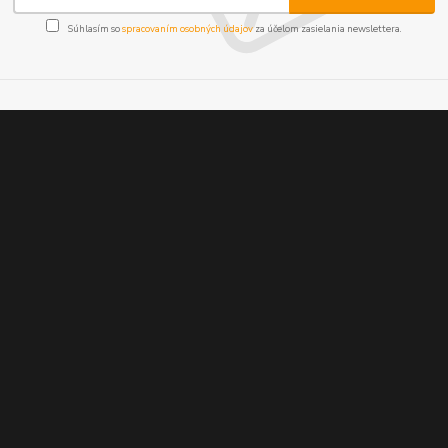
Súhlasím so
spracovaním osobných údajov
za účelom zasielania newslettera.