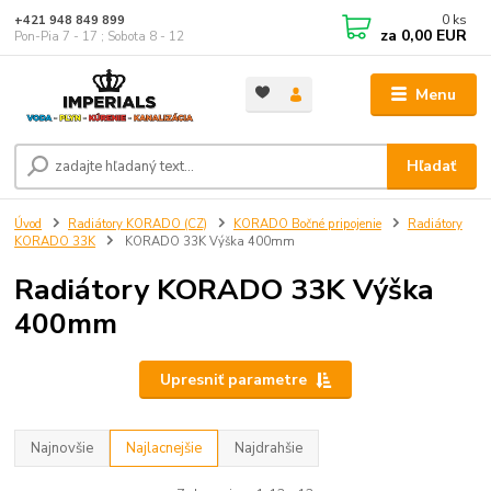
0
ks
+421 948 849 899
za
0,00 EUR
Pon-Pia 7 - 17 ; Sobota 8 - 12
Menu
Hľadať
Úvod
Radiátory KORADO (CZ)
KORADO Bočné pripojenie
Radiátory
KORADO 33K
KORADO 33K Výška 400mm
Radiátory KORADO 33K Výška
400mm
Upresniť parametre
Najnovšie
Najlacnejšie
Najdrahšie