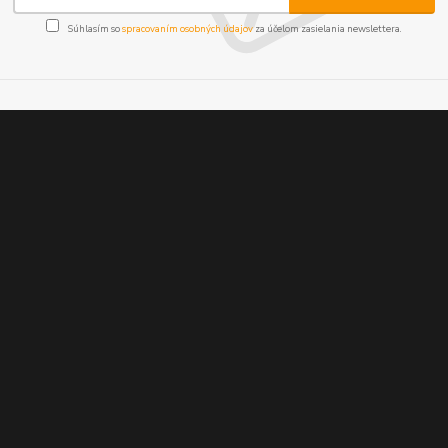
Súhlasím so
spracovaním osobných údajov
za účelom zasielania newslettera.