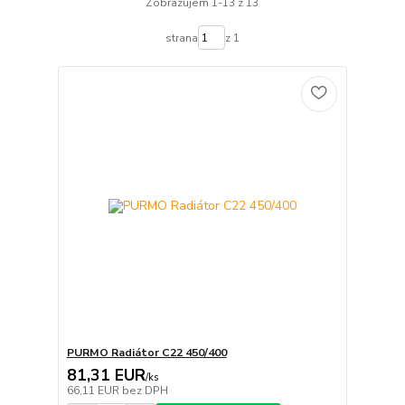
Zobrazujem 1-13 z 13
strana
z 1
PURMO Radiátor C22 450/400
81,31 EUR
/
ks
66,11 EUR
bez DPH