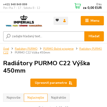
0
ks
+421 948 849 899
za
0,00 EUR
Pon-Pia 7 - 17 ; Sobota 8 - 12
Menu
Hľadať
Úvod
Radiátory PURMO
PURMO Bočné pripojenie
Radiátory PURMO
C22
PURMO C22 Výška 450mm
Radiátory PURMO C22 Výška
450mm
Upresniť parametre
Najnovšie
Najlacnejšie
Najdrahšie